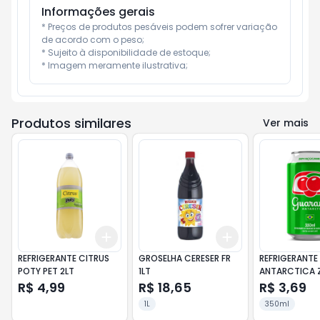
Informações gerais
* Preços de produtos pesáveis podem sofrer variação 
de acordo com o peso;

* Sujeito à disponibilidade de estoque;

* Imagem meramente ilustrativa;
Produtos similares
Ver mais
Add
Add
+
3
+
5
+
10
+
3
+
5
+
10
REFRIGERANTE CITRUS
GROSELHA CERESER FR
REFRIGERANTE
POTY PET 2LT
1LT
ANTARCTICA Z
350ML
R$ 4,99
R$ 18,65
R$ 3,69
1L
350ml