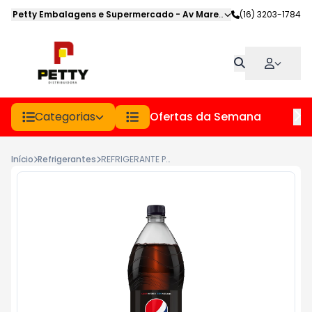
Petty Embalagens e Supermercado
-
Av Marechal Deodoro
(16) 3203-1784
,
Jabot
Categorias
Ofertas da Semana
Hor
Início
Refrigerantes
REFRIGERANTE PEPSI BLACK PET 1.5LT