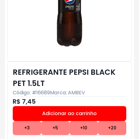
REFRIGERANTE PEPSI BLACK
PET 1.5LT
Código: #
16689
Marca:
AMBEV
R$ 7,45
Adicionar ao carrinho
Subtotal:
R$ 0
+
3
+
5
+
10
+
20