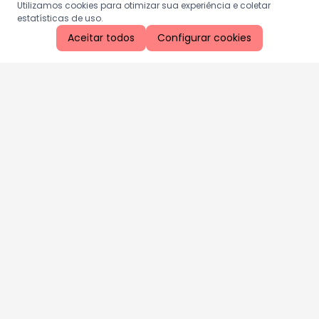
Utilizamos cookies para otimizar sua experiência e coletar
estatísticas de uso.
Aceitar todos
Configurar cookies
Aproveite as nossas promoções!
Cadastre seu e-mail e receba ofertas exclusivas.
QUERO RECEBER