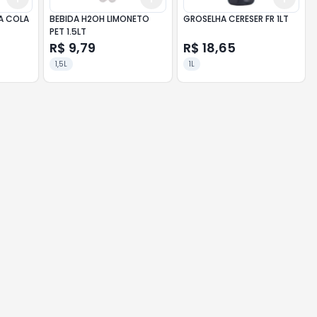
A COLA
BEBIDA H2OH LIMONETO
GROSELHA CERESER FR 1LT
PET 1.5LT
R$ 9,79
R$ 18,65
1,5L
1L