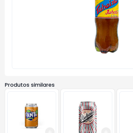
Produtos similares
Add
Add
+
3
+
5
+
10
+
3
+
5
+