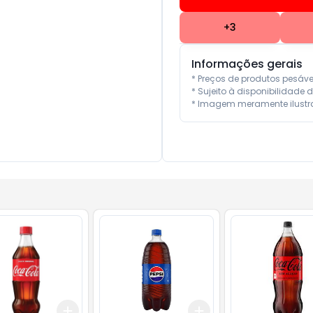
+
3
Informações gerais
* Preços de produtos pesáv
* Sujeito à disponibilidade d
* Imagem meramente ilustra
Add
Add
10
+
3
+
5
+
10
+
3
+
5
+
10