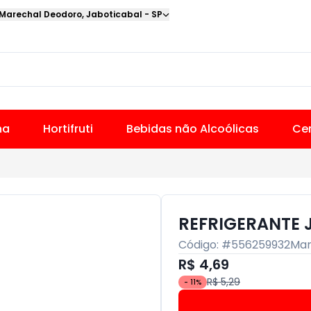
 Marechal Deodoro
,
Jaboticabal
-
SP
na
Hortifruti
Bebidas não Alcoólicas
Cer
REFRIGERANTE J
Código: #
556259932
Mar
R$ 4,69
R$ 5,29
-
11
%