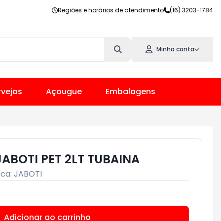
Regiões e horários de atendimento
(16) 3203-1784
Minha conta
vejas
Açougue
Embalagens
ABOTI PET 2LT TUBAINA
ca:
JABOTI
Adicionar ao carrinho
Subtotal:
R$ 0,00