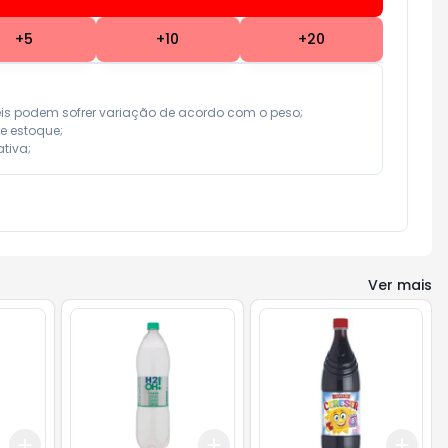
+
5
+
10
+
20
eis podem sofrer variação de acordo com o peso;

e estoque;

tiva;
Ver mais
Add
Add
Add
+
3
+
5
+
10
+
3
+
5
+
10
+
3