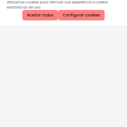
Utilizamos cookies para otimizar sua experiência e coletar
estatísticas de uso.
Aceitar todos
Configurar cookies
Aproveite as nossas promoções!
Cadastre seu e-mail e receba ofertas exclusivas.
QUERO RECEBER