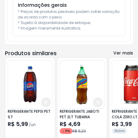
Informações gerais
* Preços de produtos pesáveis podem sofrer variação 
de acordo com o peso;

* Sujeito à disponibilidade de estoque;

* Imagem meramente ilustrativa;
Produtos similares
Ver mais
Add
Add
+
3
+
5
+
10
+
3
+
5
+
10
REFRIGERANTE PEPSI PET
REFRIGERANTE JABOTI
REFRIGERANT
1LT
PET 2LT TUBAINA
COLA ZERO LT
R$ 5,99
R$ 4,69
R$ 3,99
/
un
R$ 5,29
-
11
%
350ml