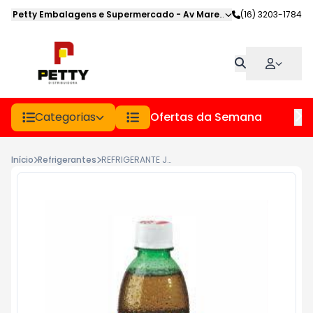
Petty Embalagens e Supermercado
-
Av Marechal Deodoro
(16) 3203-1784
,
Jabot
Categorias
Ofertas da Semana
Hor
Início
Refrigerantes
REFRIGERANTE JABOTIZINHO PET 250ML GUARANA