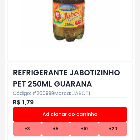
REFRIGERANTE JABOTIZINHO
PET 250ML GUARANA
Código: #
200999
Marca:
JABOTI
R$ 1,79
Adicionar ao carrinho
Subtotal:
R$ 0
+
3
+
5
+
10
+
20