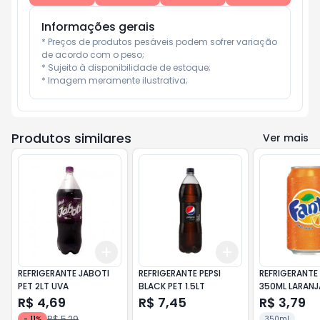
Informações gerais
* Preços de produtos pesáveis podem sofrer variação 
de acordo com o peso;

* Sujeito à disponibilidade de estoque;

* Imagem meramente ilustrativa;
Produtos similares
Ver mais
Add
Add
+
3
+
5
+
10
+
3
+
5
+
10
REFRIGERANTE JABOTI
REFRIGERANTE PEPSI
REFRIGERANTE
PET 2LT UVA
BLACK PET 1.5LT
350ML LARANJ
R$ 4,69
R$ 7,45
R$ 3,79
R$ 5,29
-
11
%
350ml