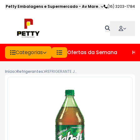
Petty Embalagens e Supermercado
-
Av Marechal Deodoro
(16) 3203-1784
,
Jabot
Categorias
Ofertas da Semana
Hor
Início
Refrigerantes
REFRIGERANTE JABOTI PET 2LT GUARANA