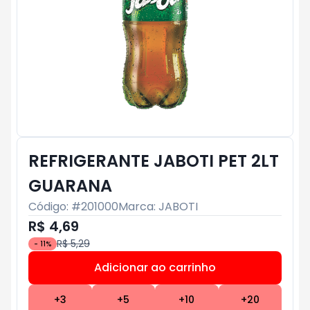
REFRIGERANTE JABOTI PET 2LT
GUARANA
Código: #
201000
Marca:
JABOTI
R$ 4,69
R$ 5,29
-
11
%
Adicionar ao carrinho
Subtotal:
R$ 0
+
3
+
5
+
10
+
20