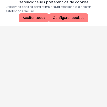
Gerenciar suas preferências de cookies
Utilizamos cookies para otimizar sua experiência e coletar
estatísticas de uso.
Aceitar todos
Configurar cookies
Aproveite as nossas promoções!
Cadastre seu e-mail e receba ofertas exclusivas.
QUERO RECEBER