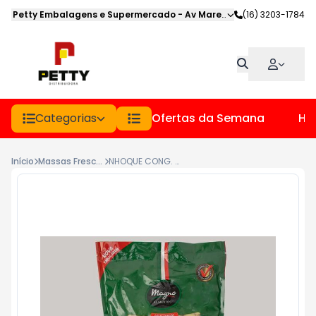
Petty Embalagens e Supermercado
-
Av Marechal Deodoro
(16) 3203-1784
,
Jabot
Categorias
Ofertas da Semana
Hor
Início
Massas Frescas
NHOQUE CONG. MAGNO PCT 800GR TRADICIONAL