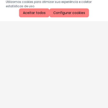
Utilizamos cookies para otimizar sua experiência e coletar
estatísticas de uso.
Aceitar todos
Configurar cookies
Aproveite as nossas promoções!
Cadastre seu e-mail e receba ofertas exclusivas.
QUERO RECEBER