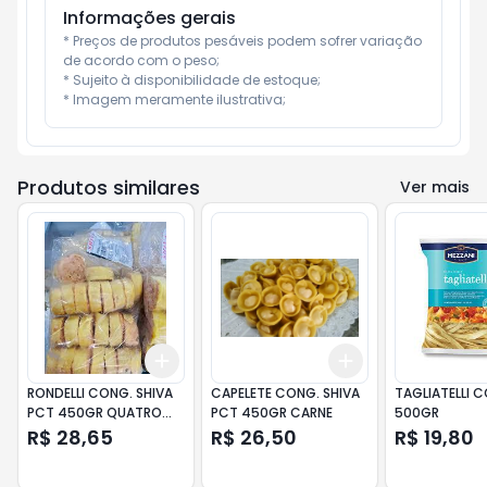
Informações gerais
* Preços de produtos pesáveis podem sofrer variação 
de acordo com o peso;

* Sujeito à disponibilidade de estoque;

* Imagem meramente ilustrativa;
Produtos similares
Ver mais
Add
Add
+
3
+
5
+
10
+
3
+
5
+
10
RONDELLI CONG. SHIVA
CAPELETE CONG. SHIVA
TAGLIATELLI 
PCT 450GR QUATRO
PCT 450GR CARNE
500GR
QUEIJOS
R$ 28,65
R$ 26,50
R$ 19,80