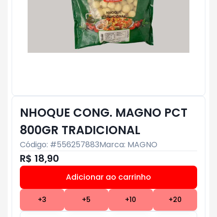
NHOQUE CONG. MAGNO PCT
800GR TRADICIONAL
Código: #
556257883
Marca:
MAGNO
R$ 18,90
Adicionar ao carrinho
Subtotal:
R$ 0
+
3
+
5
+
10
+
20