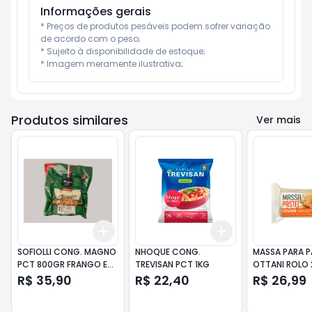
Informações gerais
* Preços de produtos pesáveis podem sofrer variação 
de acordo com o peso;

* Sujeito à disponibilidade de estoque;

* Imagem meramente ilustrativa;
Produtos similares
Ver mais
Add
Add
+
3
+
5
+
10
+
3
+
5
+
10
SOFIOLLI CONG. MAGNO
NHOQUE CONG.
MASSA PARA P
PCT 800GR FRANGO E
TREVISAN PCT 1KG
OTTANI ROLO
REQUEIJAO
R$ 35,90
R$ 22,40
R$ 26,99