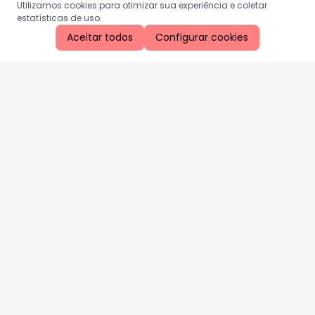
Utilizamos cookies para otimizar sua experiência e coletar
estatísticas de uso.
Aceitar todos
Configurar cookies
Aproveite as nossas promoções!
Cadastre seu e-mail e receba ofertas exclusivas.
QUERO RECEBER