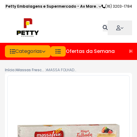
Petty Embalagens e Supermercado
-
Av Marechal Deodoro
(16) 3203-1784
,
Jabot
Categorias
Ofertas da Semana
Hor
Início
Massas Frescas
MASSA FOLHADA LAMINADA MASSA LEVE PCT 300GR