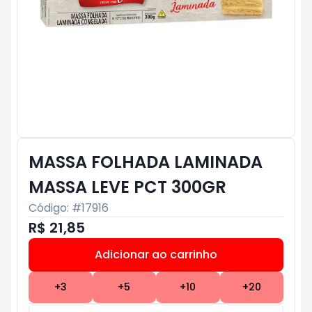
MASSA FOLHADA LAMINADA
MASSA LEVE PCT 300GR
Código: #
17916
R$ 21,85
Adicionar ao carrinho
Subtotal:
R$ 0
+
3
+
5
+
10
+
20