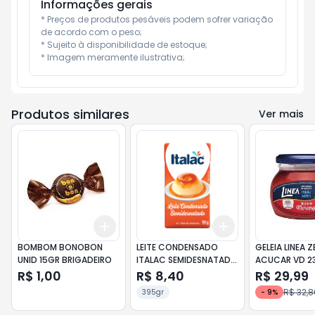
Informações gerais
* Preços de produtos pesáveis podem sofrer variação 
de acordo com o peso;

* Sujeito à disponibilidade de estoque;

* Imagem meramente ilustrativa;
Produtos similares
Ver mais
Add
Add
+
3
+
5
+
10
+
3
+
5
+
10
BOMBOM BONOBON
LEITE CONDENSADO
GELEIA LINEA 
UNID 15GR BRIGADEIRO
ITALAC SEMIDESNATADO
ACUCAR VD 2
TP 395GR
MORANGO
R$ 1,00
R$ 8,40
R$ 29,99
R$ 32,8
395gr
-
9
%