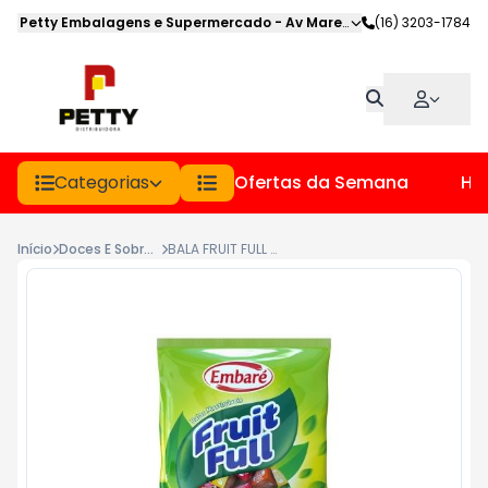
Petty Embalagens e Supermercado
-
Av Marechal Deodoro
(16) 3203-1784
,
Jabot
Categorias
Ofertas da Semana
Hor
Início
Doces E Sobremesas
BALA FRUIT FULL SORTIDA PCT 660GR