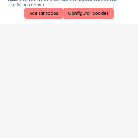
estatísticas de uso.
Aceitar todos
Configurar cookies
Aproveite as nossas promoções!
Cadastre seu e-mail e receba ofertas exclusivas.
QUERO RECEBER