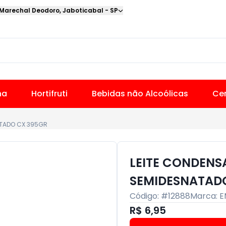
 Marechal Deodoro
,
Jaboticabal
-
SP
na
Hortifruti
Bebidas não Alcoólicas
Cer
ATADO CX 395GR
LEITE CONDEN
SEMIDESNATAD
Código: #
12888
Marca:
E
R$ 6,95