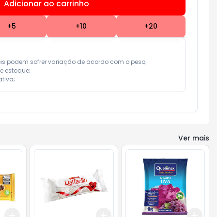
Adicionar ao carrinho
Subtotal:
R$ 0,00
+
5
+
10
+
20
eis podem sofrer variação de acordo com o peso;

e estoque;

tiva;
Ver mais
Add
Add
Add
+
3
+
5
+
10
+
3
+
5
+
10
+
3