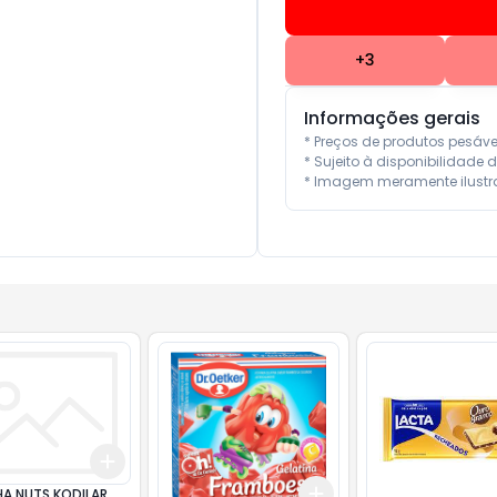
+
3
Informações gerais
* Preços de produtos pesáv
* Sujeito à disponibilidade d
* Imagem meramente ilustra
Add
+
3
+
5
+
10
Add
HA NUTS KODILAR
10
+
3
+
5
+
10