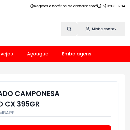
Regiões e horários de atendimento
(16) 3203-1784
Minha conta
vejas
Açougue
Embalagens
SADO CAMPONESA
O CX 395GR
MBARE