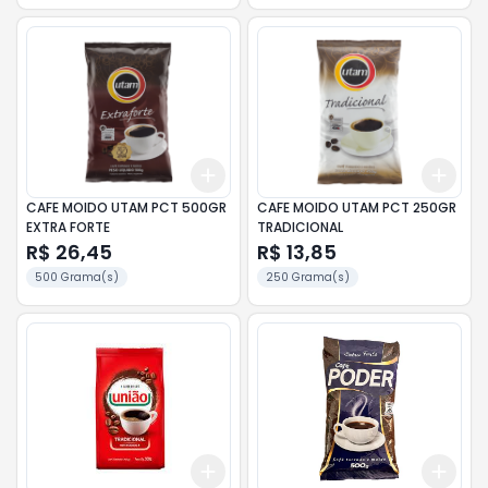
Add
Add
+
3
+
5
+
10
+
3
CAFE MOIDO UTAM PCT 500GR
CAFE MOIDO UTAM PCT 250GR
EXTRA FORTE
TRADICIONAL
R$ 26,45
R$ 13,85
500 Grama(s)
250 Grama(s)
Add
Add
+
3
+
5
+
10
+
3