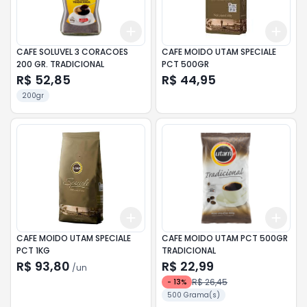
Add
Add
+
3
+
5
+
10
+
3
CAFE SOLUVEL 3 CORACOES
CAFE MOIDO UTAM SPECIALE
200 GR. TRADICIONAL
PCT 500GR
R$ 52,85
R$ 44,95
200gr
Add
Add
+
3
+
5
+
10
+
3
CAFE MOIDO UTAM SPECIALE
CAFE MOIDO UTAM PCT 500GR
PCT 1KG
TRADICIONAL
R$ 93,80
R$ 22,99
/
un
R$ 26,45
-
13
%
500 Grama(s)