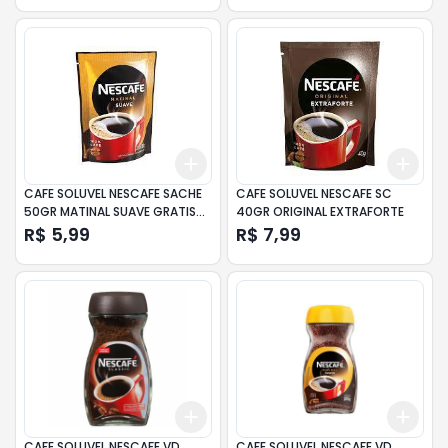
Add
Add
+
3
+
5
+
10
+
3
CAFE SOLUVEL NESCAFE SACHE
CAFE SOLUVEL NESCAFE SC
50GR MATINAL SUAVE GRATIS
40GR ORIGINAL EXTRAFORTE
10GR
R$ 5,99
R$ 7,99
Add
Add
+
3
+
5
+
10
+
3
CAFE SOLUVEL NESCAFE VD
CAFE SOLUVEL NESCAFE VD