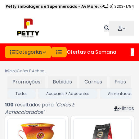
Petty Embalagens e Supermercado
-
Av Marechal Deodoro
(16) 3203-1784
,
Jabot
Categorias
Ofertas da Semana
Hor
Início
Cafes E Achocolatados
Promoções
Bebidas
Carnes
Frios
Todos
Acucares E Adocantes
Alimentacao Infa
100
resultados para
"
Cafes E
Filtros
Achocolatados
"