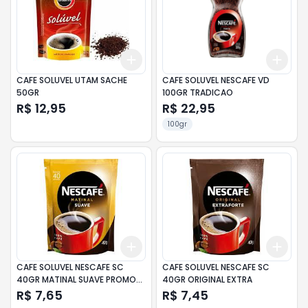
Add
Add
+
3
+
5
+
10
+
3
CAFE SOLUVEL UTAM SACHE
CAFE SOLUVEL NESCAFE VD
50GR
100GR TRADICAO
R$ 12,95
R$ 22,95
100gr
Add
Add
+
3
+
5
+
10
+
3
CAFE SOLUVEL NESCAFE SC
CAFE SOLUVEL NESCAFE SC
40GR MATINAL SUAVE PROMO
40GR ORIGINAL EXTRA
10%
R$ 7,65
R$ 7,45