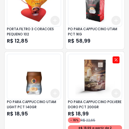
Add
Add
+
3
+
5
+
10
+
3
PORTA FILTRO 3 CORACOES
PO PARA CAPPUCCINO UTAM
PEQUENO 102
PCT 1KG
R$ 12,85
R$ 58,99
Add
Add
+
3
+
5
+
10
+
3
PO PARA CAPPUCCINO UTAM
PO PARA CAPPUCCINO POLVERE
LIGHT PCT 140GR
DORO PCT 200GR
R$ 18,95
R$ 18,99
R$ 22,65
-
16
%
R$ 18,99 a partir de 2