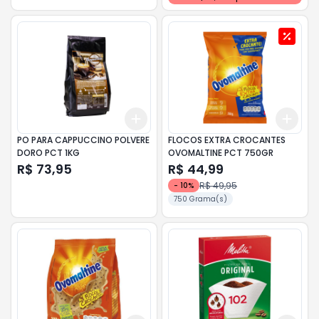
Add
Add
+
3
+
5
+
10
+
3
PO PARA CAPPUCCINO POLVERE
FLOCOS EXTRA CROCANTES
DORO PCT 1KG
OVOMALTINE PCT 750GR
R$ 73,95
R$ 44,99
R$ 49,95
-
10
%
750 Grama(s)