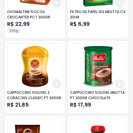
Add
Add
+
3
+
5
+
10
+
3
OVOMALTINE FLOCOS
FILTRO DE PAPEL 102 MELITTA CX
CROCANTES PCT 300GR
30UN
R$ 22,99
R$ 6,99
300gr
Add
Add
+
3
+
5
+
10
+
3
CAPPUCCINO SOLUVEL 3
CAPPUCCINO SOLUVEL MELITTA
CORACOES CLASSIC PT 200GR
PT 200GR CHOCOLATE
R$ 21,85
R$ 17,99