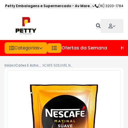
Petty Embalagens e Supermercado
-
Av Marechal Deodoro
(16) 3203-1784
,
Jabot
Categorias
Ofertas da Semana
Hor
Início
Cafes E Achocolatados
CAFE SOLUVEL NESCAFE SC 40GR MATINAL SUAVE