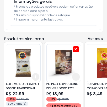
Informações gerais
* Preços de produtos pesáveis podem sofrer variação 
de acordo com o peso;

* Sujeito à disponibilidade de estoque;

* Imagem meramente ilustrativa;
Produtos similares
Ver mais
Add
Add
+
3
+
5
+
10
+
3
+
5
+
10
CAFE MOIDO UTAM PCT
PO PARA CAPPUCCINO
PO PARA CAP
500GR TRADICIONAL
POLVERE DORO PCT
CORACOES S
200GR
20GR CHOCO
R$ 22,99
R$ 18,99
R$ 3,49
R$ 26,45
R$ 22,65
-
13
%
-
16
%
500 Grama(s)
R$ 18,99 a partir de 2