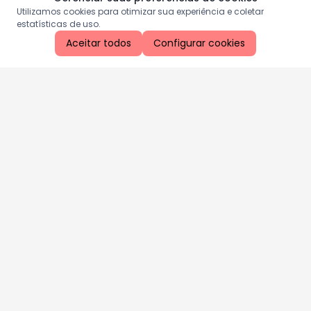
Utilizamos cookies para otimizar sua experiência e coletar
estatísticas de uso.
Aceitar todos
Configurar cookies
Aproveite as nossas promoções!
Cadastre seu e-mail e receba ofertas exclusivas.
QUERO RECEBER