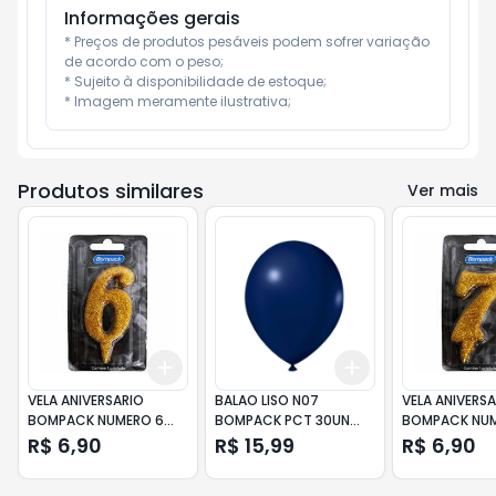
Informações gerais
* Preços de produtos pesáveis podem sofrer variação 
de acordo com o peso;

* Sujeito à disponibilidade de estoque;

* Imagem meramente ilustrativa;
Produtos similares
Ver mais
Add
Add
+
3
+
5
+
10
+
3
+
5
+
10
VELA ANIVERSARIO
BALAO LISO N07
VELA ANIVERSA
BOMPACK NUMERO 6
BOMPACK PCT 30UN
BOMPACK NUM
DOURADA
AZUL ESCURO
DOURADA
R$ 6,90
R$ 15,99
R$ 6,90