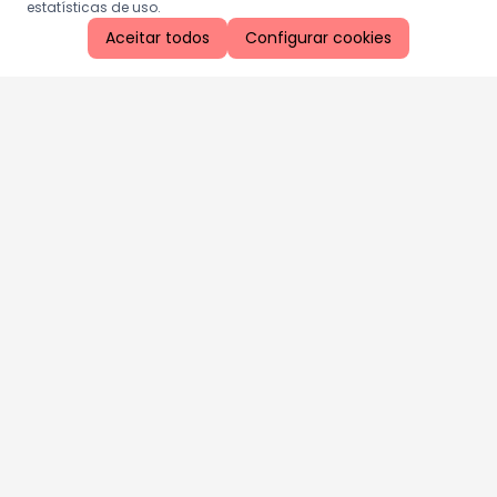
estatísticas de uso.
Aceitar todos
Configurar cookies
Aproveite as nossas promoções!
Cadastre seu e-mail e receba ofertas exclusivas.
QUERO RECEBER