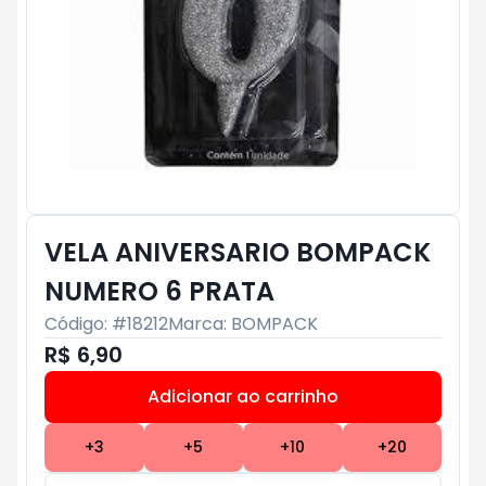
VELA ANIVERSARIO BOMPACK
NUMERO 6 PRATA
Código: #
18212
Marca:
BOMPACK
R$ 6,90
Adicionar ao carrinho
Subtotal:
R$ 0
+
3
+
5
+
10
+
20