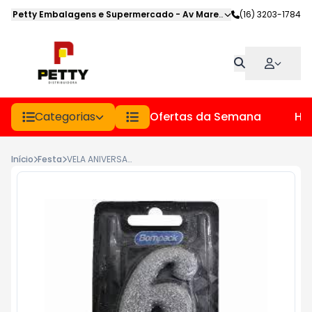
Petty Embalagens e Supermercado
-
Av Marechal Deodoro
(16) 3203-1784
,
Jabot
Categorias
Ofertas da Semana
Hor
Início
Festa
VELA ANIVERSARIO BOMPACK NUMERO 6 PRATA