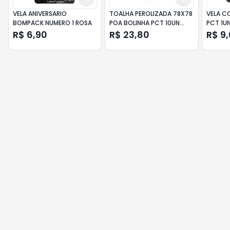
VELA ANIVERSARIO
TOALHA PEROLIZADA 78X78
VELA 
BOMPACK NUMERO 1 ROSA
POA BOLINHA PCT 10UN
PCT 1U
AZUL CLARO
R$ 6,90
R$ 23,80
R$ 9