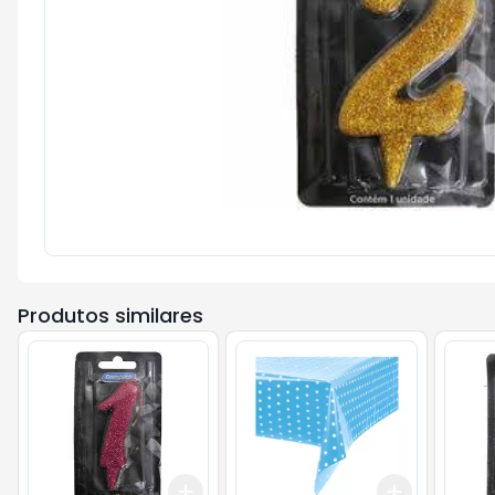
Produtos similares
Add
Add
+
3
+
5
+
10
+
3
+
5
+