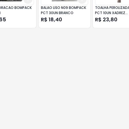
CORACAO BOMPACK
BALAO LISO N09 BOMPACK
TOALHA PEROLIZAD
N
PCT 30UN BRANCO
PCT 10UN XADREZ
VERMELHO
,65
R$ 18,40
R$ 23,80