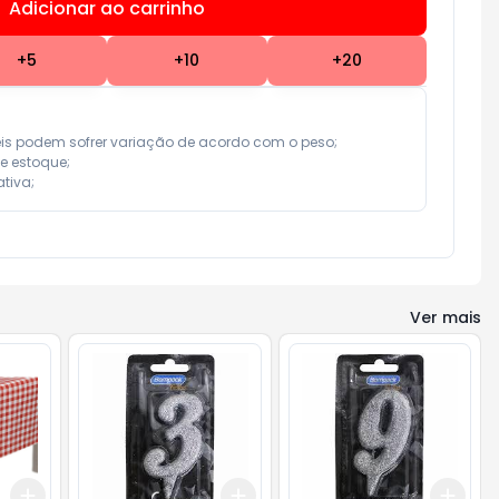
Adicionar ao carrinho
Subtotal:
R$ 0,00
+
5
+
10
+
20
eis podem sofrer variação de acordo com o peso;

e estoque;

tiva;
Ver mais
Add
Add
Add
+
3
+
5
+
10
+
3
+
5
+
10
+
3