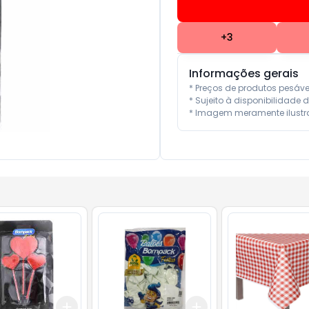
+
3
Informações gerais
* Preços de produtos pesáv
* Sujeito à disponibilidade d
* Imagem meramente ilustra
Add
Add
10
+
3
+
5
+
10
+
3
+
5
+
10