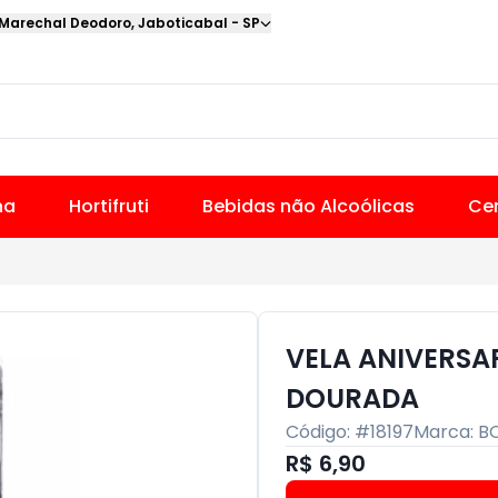
 Marechal Deodoro
,
Jaboticabal
-
SP
na
Hortifruti
Bebidas não Alcoólicas
Cer
VELA ANIVERS
DOURADA
Código: #
18197
Marca:
B
R$ 6,90