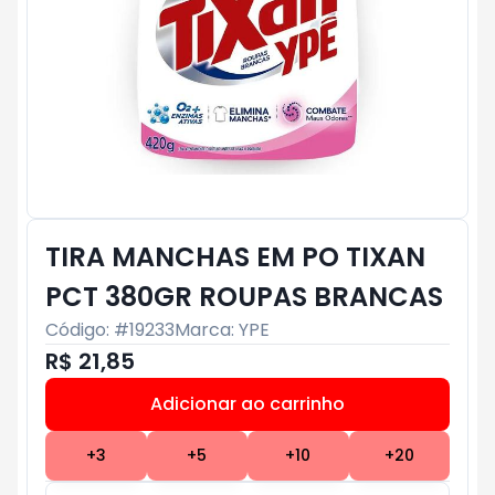
TIRA MANCHAS EM PO TIXAN
PCT 380GR ROUPAS BRANCAS
Código: #
19233
Marca:
YPE
R$ 21,85
Adicionar ao carrinho
Subtotal:
R$ 0
+
3
+
5
+
10
+
20