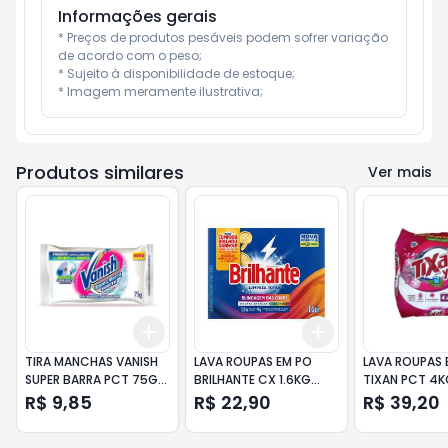
Informações gerais
* Preços de produtos pesáveis podem sofrer variação 
de acordo com o peso;

* Sujeito à disponibilidade de estoque;

* Imagem meramente ilustrativa;
Produtos similares
Ver mais
Add
Add
+
3
+
5
+
10
+
3
+
5
+
10
TIRA MANCHAS VANISH
LAVA ROUPAS EM PO
LAVA ROUPAS 
SUPER BARRA PCT 75GR
BRILHANTE CX 1.6KG
TIXAN PCT 4K
WHITE
LIMPEZA TOTAL
R$ 9,85
R$ 22,90
R$ 39,20