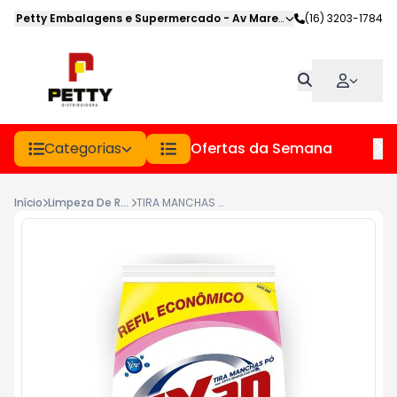
Petty Embalagens e Supermercado
-
Av Marechal Deodoro
(16) 3203-1784
,
Jabot
Categorias
Ofertas da Semana
Hor
Início
Limpeza De Roupas
TIRA MANCHAS EM PO TIXAN PCT 380GR ROUPAS BRANCAS