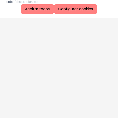
estatísticas de uso.
Aceitar todos
Configurar cookies
Aproveite as nossas promoções!
Cadastre seu e-mail e receba ofertas exclusivas.
QUERO RECEBER