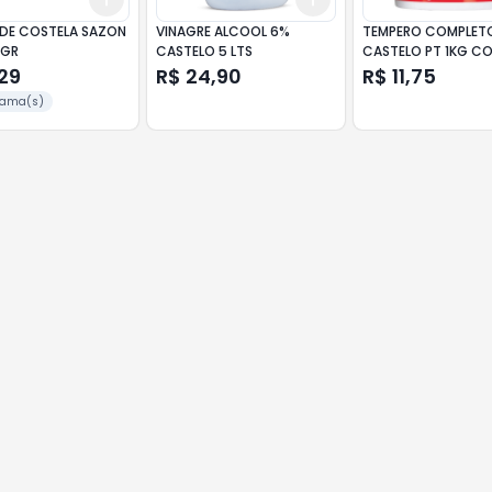
DE COSTELA SAZON
VINAGRE ALCOOL 6%
TEMPERO COMPLET
5GR
CASTELO 5 LTS
CASTELO PT 1KG C
PIMENTA
29
R$ 24,90
R$ 11,75
rama(s)