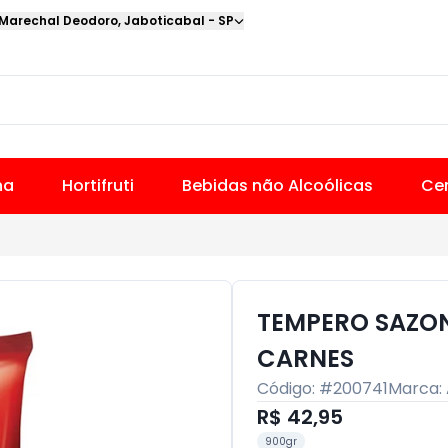
 Marechal Deodoro
,
Jaboticabal
-
SP
na
Hortifruti
Bebidas não Alcoólicas
Cer
TEMPERO SAZO
CARNES
Código: #
200741
Marca:
R$ 42,95
900gr