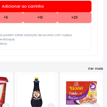
Adicionar ao carrinho
Subtotal:
R$ 0,00
+
5
+
10
+
20
eis podem sofrer variação de acordo com o peso;

e estoque;

tiva;
Ver mais
Add
Add
Add
+
3
+
5
+
10
+
3
+
5
+
10
+
3