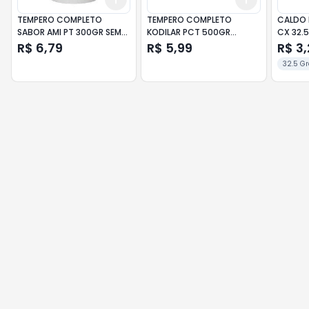
TEMPERO COMPLETO
TEMPERO COMPLETO
CALDO 
SABOR AMI PT 300GR SEM
KODILAR PCT 500GR
CX 32.
PIMENTA
CHURRASCO
R$ 6,79
R$ 5,99
R$ 3,
32.5 G