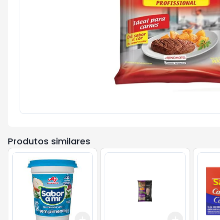
Produtos similares
Add
Add
+
3
+
5
+
10
+
3
+
5
+