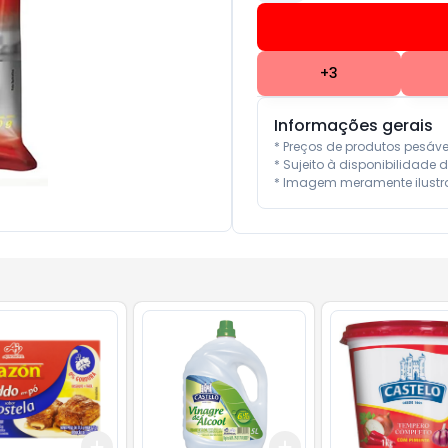
+
3
Informações gerais
* Preços de produtos pesáv
* Sujeito à disponibilidade d
* Imagem meramente ilustra
Add
Add
10
+
3
+
5
+
10
+
3
+
5
+
10