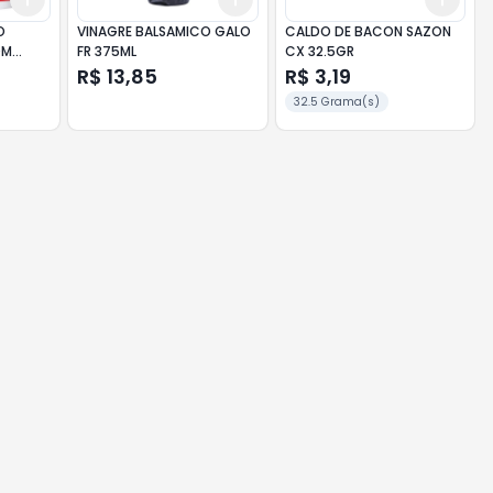
O
VINAGRE BALSAMICO GALO
CALDO DE BACON SAZON
OM
FR 375ML
CX 32.5GR
R$ 13,85
R$ 3,19
32.5 Grama(s)