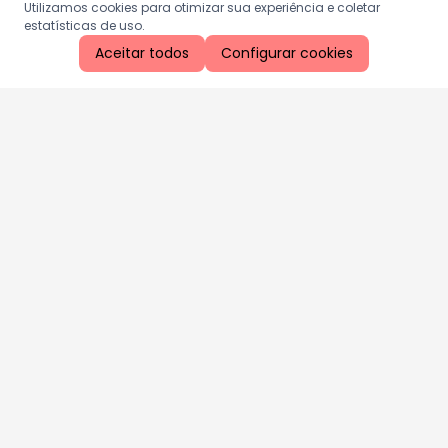
Utilizamos cookies para otimizar sua experiência e coletar
estatísticas de uso.
Aceitar todos
Configurar cookies
Aproveite as nossas promoções!
Cadastre seu e-mail e receba ofertas exclusivas.
QUERO RECEBER