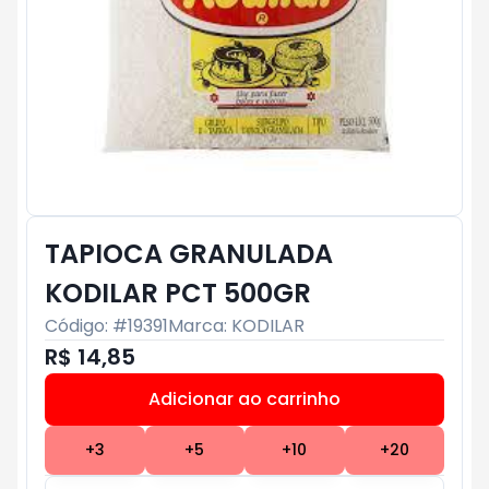
TAPIOCA GRANULADA
KODILAR PCT 500GR
Código: #
19391
Marca:
KODILAR
R$ 14,85
Adicionar ao carrinho
Subtotal:
R$ 0
+
3
+
5
+
10
+
20