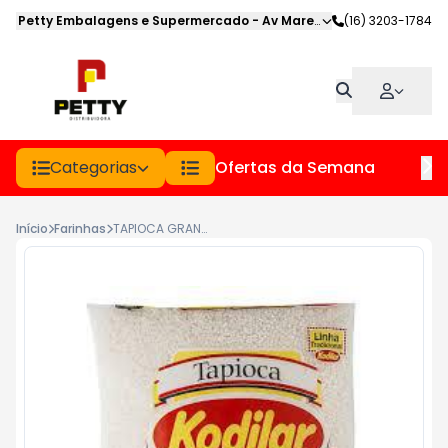
Petty Embalagens e Supermercado
-
Av Marechal Deodoro
(16) 3203-1784
,
Jabot
Categorias
Ofertas da Semana
Hor
Início
Farinhas
TAPIOCA GRANULADA KODILAR PCT 500GR