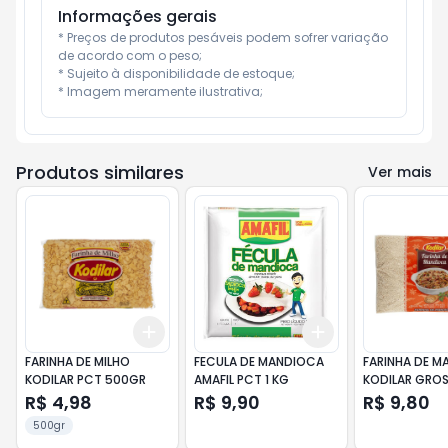
Informações gerais
* Preços de produtos pesáveis podem sofrer variação 
de acordo com o peso;

* Sujeito à disponibilidade de estoque;

* Imagem meramente ilustrativa;
Produtos similares
Ver mais
Add
Add
+
3
+
5
+
10
+
3
+
5
+
10
FARINHA DE MILHO
FECULA DE MANDIOCA
FARINHA DE M
KODILAR PCT 500GR
AMAFIL PCT 1 KG
KODILAR GRO
1KG
R$ 4,98
R$ 9,90
R$ 9,80
500gr