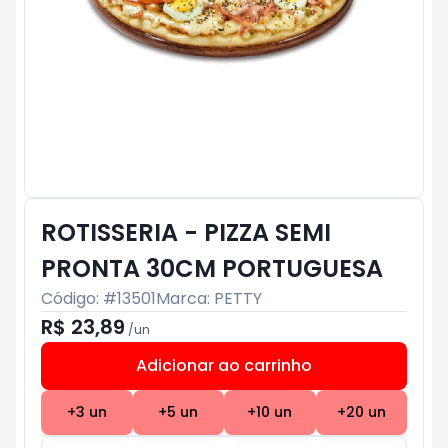
ROTISSERIA - PIZZA SEMI
PRONTA 30CM PORTUGUESA
Código: #
13501
Marca:
PETTY
R$ 23,89
/
un
Adicionar ao carrinho
Subtotal:
R$ 0
+
3
un
+
5
un
+
10
un
+
20
un