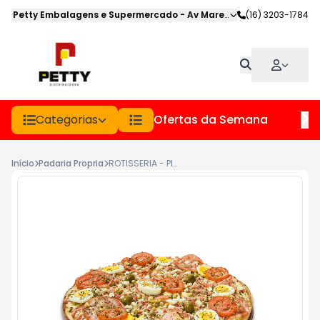
Petty Embalagens e Supermercado
-
Av Marechal Deodoro
(16) 3203-1784
,
Jabot
Categorias
Ofertas da Semana
Hor
Início
Padaria Propria
ROTISSERIA - PIZZA SEMI PRONTA 30CM PORTUGUESA