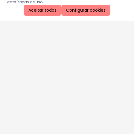
estatísticas de uso.
Aceitar todos
Configurar cookies
Aproveite as nossas promoções!
Cadastre seu e-mail e receba ofertas exclusivas.
QUERO RECEBER