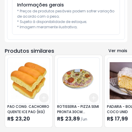
Informações gerais
* Preços de produtos pesáveis podem sofrer variação 
de acordo com o peso;

* Sujeito à disponibilidade de estoque;

* Imagem meramente ilustrativa;
Produtos similares
Ver mais
Add
Add
+
3
+
5
+
10
+
3
+
5
+
10
PAO CONG. CACHORRO
ROTISSERIA - PIZZA SEMI
PADARIA - BO
QUENTE ICE PAO (KG)
PRONTA 30CM
COCO UNID
PRESUNTO
R$ 23,20
R$ 23,89
R$ 17,99
/
un