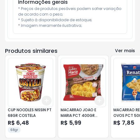
Informações gerais
* Preços de produtos pesáveis podem sofrer variação 
de acordo com o peso;

* Sujeito à disponibilidade de estoque;

* Imagem meramente ilustrativa;
Produtos similares
Ver mais
Add
Add
+
3
+
5
+
10
+
3
+
5
+
10
CUP NOODLES NISSIN PT
MACARRAO JOAO E
MACARRAO RE
68GR COSTELA
MARIA PCT 400GR
OVOS PCT 50
NINHO N.03
NINHO
R$ 6,48
R$ 5,99
R$ 7,85
68gr