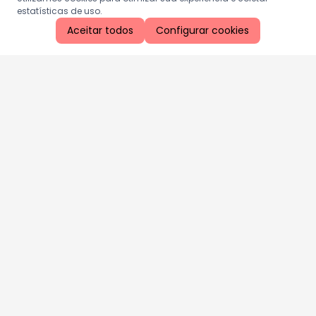
estatísticas de uso.
Aceitar todos
Configurar cookies
Aproveite as nossas promoções!
Cadastre seu e-mail e receba ofertas exclusivas.
QUERO RECEBER