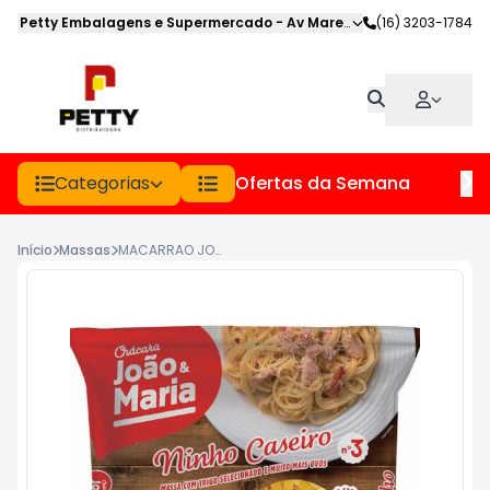
Petty Embalagens e Supermercado
-
Av Marechal Deodoro
(16) 3203-1784
,
Jabot
Categorias
Ofertas da Semana
Hor
Início
Massas
MACARRAO JOAO E MARIA PCT 400GR NINHO N.02