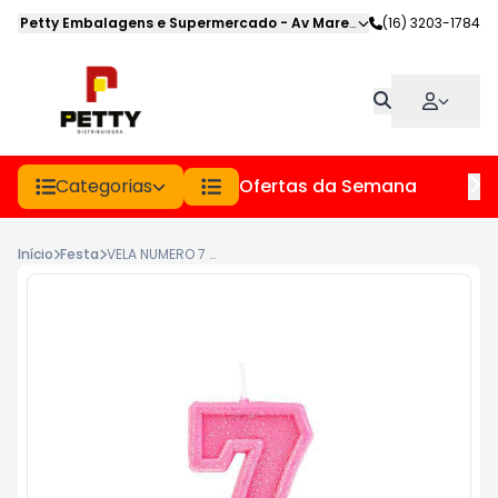
Petty Embalagens e Supermercado
-
Av Marechal Deodoro
(16) 3203-1784
,
Jabot
Categorias
Ofertas da Semana
Hor
Início
Festa
VELA NUMERO 7 ROSA