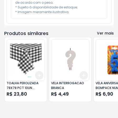
de acordo com o peso;

* Sujeito à disponibilidade de estoque;

* Imagem meramente ilustrativa;
Produtos similares
Ver mais
Add
Add
+
3
+
5
+
10
+
3
+
5
+
10
TOALHA PEROLIZADA
VELA INTERROGACAO
VELA ANIVERSA
78X78 PCT 10UN
BRANCA
BOMPACK NUM
XADREZ PRETA
AZUL
R$ 23,80
R$ 4,49
R$ 6,90