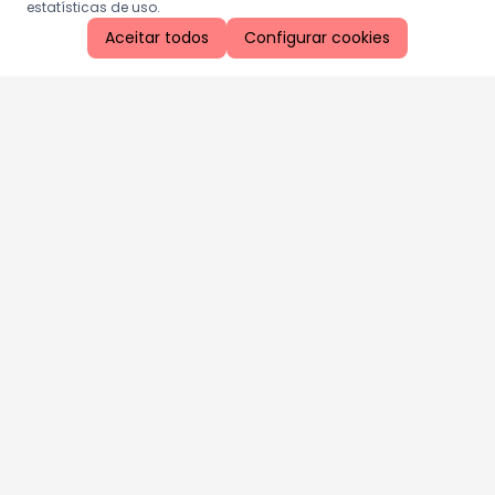
estatísticas de uso.
Aceitar todos
Configurar cookies
Aproveite as nossas promoções!
Cadastre seu e-mail e receba ofertas exclusivas.
QUERO RECEBER