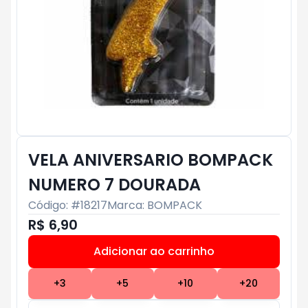
VELA ANIVERSARIO BOMPACK
NUMERO 7 DOURADA
Código: #
18217
Marca:
BOMPACK
R$ 6,90
Adicionar ao carrinho
Subtotal:
R$ 0
+
3
+
5
+
10
+
20