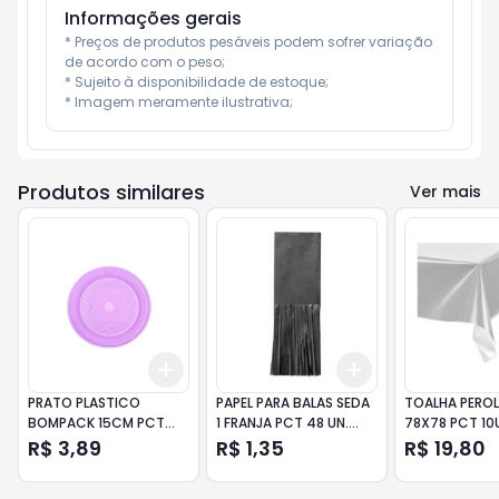
Informações gerais
* Preços de produtos pesáveis podem sofrer variação 
de acordo com o peso;

* Sujeito à disponibilidade de estoque;

* Imagem meramente ilustrativa;
Produtos similares
Ver mais
Add
Add
+
3
+
5
+
10
+
3
+
5
+
10
PRATO PLASTICO
PAPEL PARA BALAS SEDA
TOALHA PERO
BOMPACK 15CM PCT
1 FRANJA PCT 48 UN.
78X78 PCT 10
10UN LILAS
PRETO
BRANCA
R$ 3,89
R$ 1,35
R$ 19,80