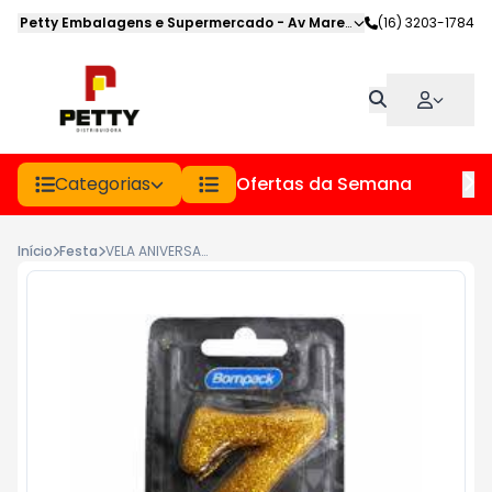
Petty Embalagens e Supermercado
-
Av Marechal Deodoro
(16) 3203-1784
,
Jabot
Categorias
Ofertas da Semana
Hor
Início
Festa
VELA ANIVERSARIO BOMPACK NUMERO 7 DOURADA