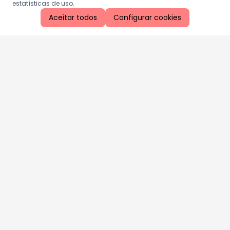
estatísticas de uso.
Aceitar todos
Configurar cookies
Aproveite as nossas promoções!
Cadastre seu e-mail e receba ofertas exclusivas.
QUERO RECEBER