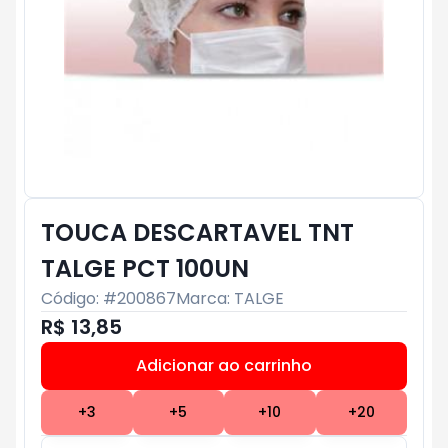
TOUCA DESCARTAVEL TNT
TALGE PCT 100UN
Código: #
200867
Marca:
TALGE
R$ 13,85
Adicionar ao carrinho
Subtotal:
R$ 0
+
3
+
5
+
10
+
20