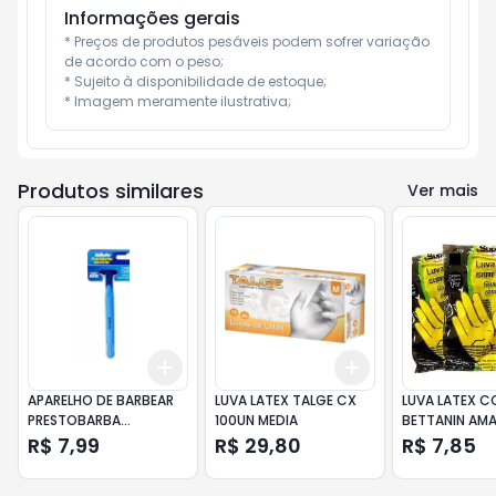
Informações gerais
* Preços de produtos pesáveis podem sofrer variação 
de acordo com o peso;

* Sujeito à disponibilidade de estoque;

* Imagem meramente ilustrativa;
Produtos similares
Ver mais
Add
Add
+
3
+
5
+
10
+
3
+
5
+
10
APARELHO DE BARBEAR
LUVA LATEX TALGE CX
LUVA LATEX C
PRESTOBARBA
100UN MEDIA
BETTANIN AMA
ULTRAGRIP 2 UN.
GRANDE
R$ 7,99
R$ 29,80
R$ 7,85