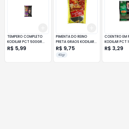
Add
Add
+
3
+
5
+
10
+
3
+
5
+
10
TEMPERO COMPLETO
PIMENTA DO REINO
COENTRO EM 
KODILAR PCT 500GR
PRETA GRAOS KODILAR
KODILAR PCT 
CHURRASCO
PCT 40GR
R$ 5,99
R$ 9,75
R$ 3,29
40gr