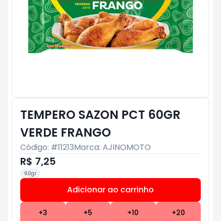
TEMPERO SAZON PCT 60GR
VERDE FRANGO
Código: #
11213
Marca:
AJINOMOTO
R$ 7,25
60gr
Adicionar ao carrinho
Subtotal:
R$ 0
+
3
+
5
+
10
+
20