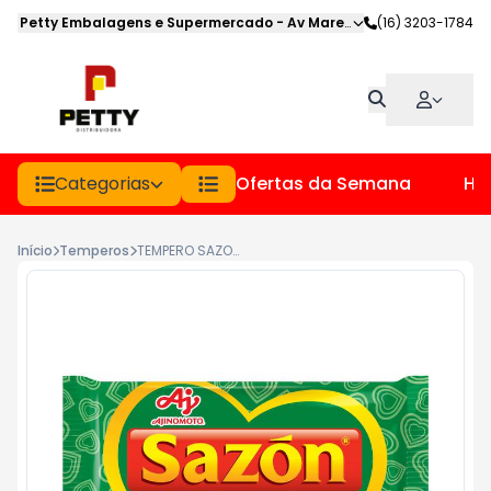
Petty Embalagens e Supermercado
-
Av Marechal Deodoro
(16) 3203-1784
,
Jabot
Categorias
Ofertas da Semana
Hor
Início
Temperos
TEMPERO SAZON PCT 60GR VERDE FRANGO