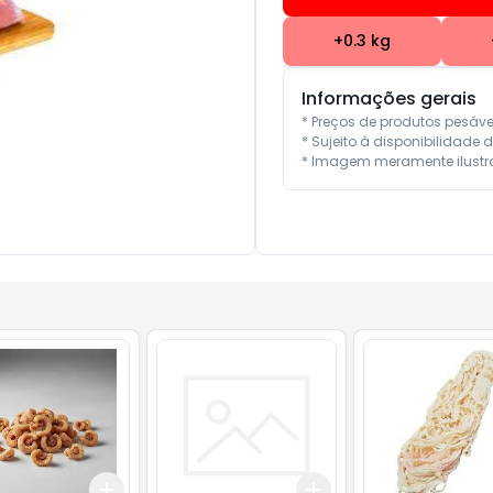
+
0.3
kg
Informações gerais
* Preços de produtos pesáv
* Sujeito à disponibilidade d
* Imagem meramente ilustra
Add
Add
10
+
0.3
kg
+
0.5
kg
+
3
+
5
+
10