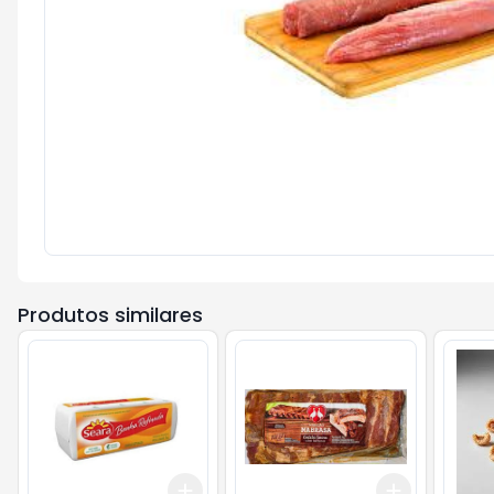
Produtos similares
Add
Add
+
3
+
5
+
10
+
3
+
5
+