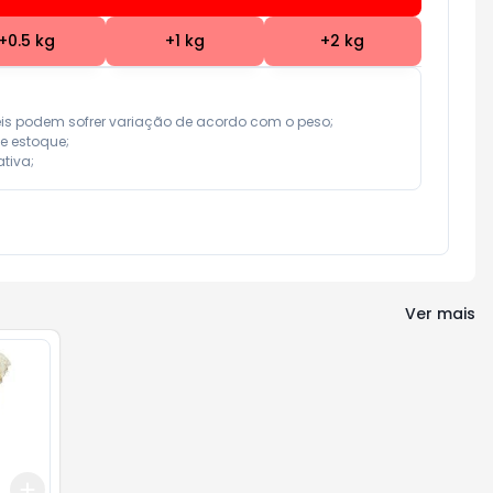
+
0.5
kg
+
1
kg
+
2
kg
eis podem sofrer variação de acordo com o peso;

e estoque;

tiva;
Ver mais
Add
+
3
+
5
+
10