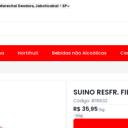
 Marechal Deodoro
,
Jaboticabal
-
SP
na
Hortifruti
Bebidas não Alcoólicas
Cer
SUINO RESFR. 
Código: #
18632
R$ 35,95
/
kg
100g