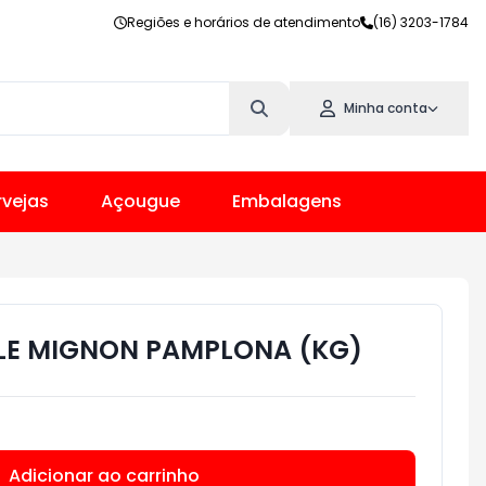
Regiões e horários de atendimento
(16) 3203-1784
Minha conta
vejas
Açougue
Embalagens
FILE MIGNON PAMPLONA (KG)
Adicionar ao carrinho
Subtotal:
R$ 0,00