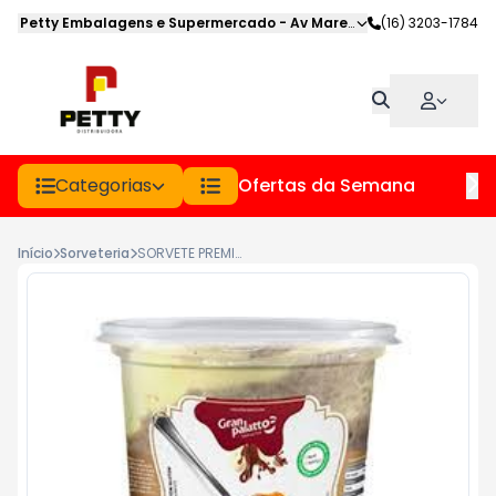
Petty Embalagens e Supermercado
-
Av Marechal Deodoro
(16) 3203-1784
,
Jabot
Categorias
Ofertas da Semana
Hor
Início
Sorveteria
SORVETE PREMIATTO PT 850GR CHOCOLATE E CHANTILY TRUFA