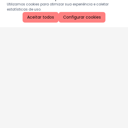
Utilizamos cookies para otimizar sua experiência e coletar
estatísticas de uso.
Aceitar todos
Configurar cookies
Aproveite as nossas promoções!
Cadastre seu e-mail e receba ofertas exclusivas.
QUERO RECEBER