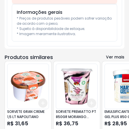
Informações gerais
* Preços de produtos pesáveis podem sofrer variação 
de acordo com o peso;

* Sujeito à disponibilidade de estoque;

* Imagem meramente ilustrativa;
Produtos similares
Ver mais
Add
Add
+
3
+
5
+
10
+
3
+
5
+
10
SORVETE GRAN CREME
SORVETE PREMIATTO PT
EMULSIFICANT
1,5 LT NAPOLITANO
850GR MORANGO
GEL PLUS 850 
TRUFADO
R$ 31,65
R$ 36,75
R$ 28,95