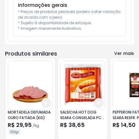
Informações gerais
* Preços de produtos pesáveis podem sofrer variação 
de acordo com o peso;

* Sujeito à disponibilidade de estoque;

* Imagem meramente ilustrativa;
Produtos similares
Ver mais
Add
Add
+
0.3
kg
+
0.5
kg
+
3
+
5
+
10
MORTADELA DEFUMADA
SALSICHA HOT DOG
PEPPERONI FA
OURO FATIADA (KG)
SEARA CONGELADA PCT
SEARA RESFR. 
5KG
R$ 29,95
R$ 38,65
R$ 14,50
/
kg
100gr