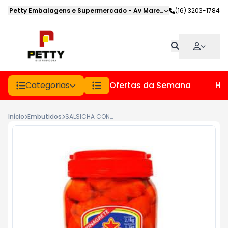
Petty Embalagens e Supermercado
-
Av Marechal Deodoro
(16) 3203-1784
,
Jabot
Categorias
Ofertas da Semana
Hor
Início
Embutidos
SALSICHA CONSERVA APERITIVO 2 KG SAO LUIZ