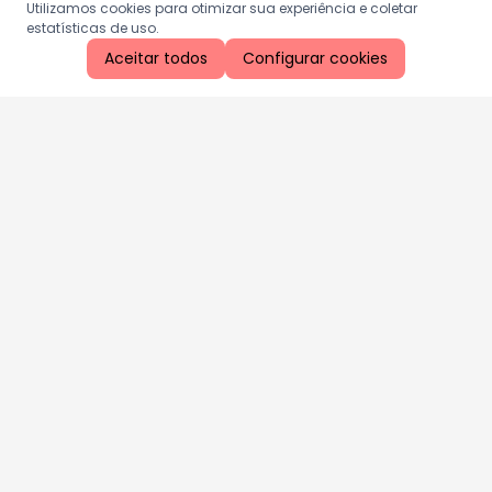
Utilizamos cookies para otimizar sua experiência e coletar
estatísticas de uso.
Aceitar todos
Configurar cookies
Aproveite as nossas promoções!
Cadastre seu e-mail e receba ofertas exclusivas.
QUERO RECEBER