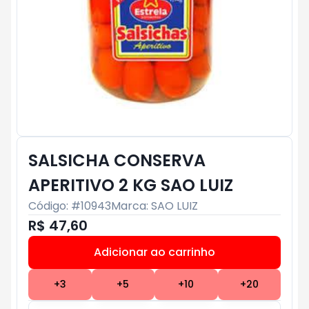
SALSICHA CONSERVA
APERITIVO 2 KG SAO LUIZ
Código: #
10943
Marca:
SAO LUIZ
R$ 47,60
Adicionar ao carrinho
Subtotal:
R$ 0
+
3
+
5
+
10
+
20