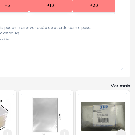
+
5
+
10
+
20
eis podem sofrer variação de acordo com o peso;

e estoque;

tiva;
Ver mais
Add
Add
Add
+
0.3
kg
+
0.5
kg
+
0.3
kg
+
0.5
kg
+
3