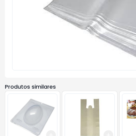
Produtos similares
Add
Add
+
3
+
5
+
10
+
3
+
5
+