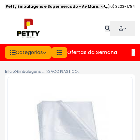
Petty Embalagens e Supermercado
-
Av Marechal Deodoro
(16) 3203-1784
,
Jabot
Categorias
Ofertas da Semana
Hor
Início
Embalagens Plasticas
SACO PLASTICO FORA DE MEDIDA 35X45 (0.010) PCT 1KG