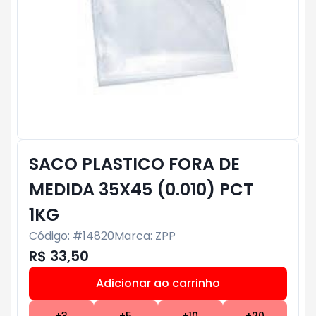
SACO PLASTICO FORA DE
MEDIDA 35X45 (0.010) PCT
1KG
Código: #
14820
Marca:
ZPP
R$ 33,50
Adicionar ao carrinho
Subtotal:
R$ 0