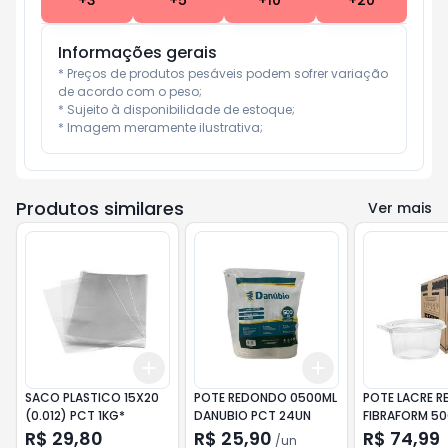
+
3
+
5
+
10
+
20
Informações gerais
* Preços de produtos pesáveis podem sofrer variação 
de acordo com o peso;

* Sujeito à disponibilidade de estoque;

* Imagem meramente ilustrativa;
Produtos similares
Ver mais
Add
Add
+
3
+
5
+
10
+
3
+
5
+
10
SACO PLASTICO 15X20
POTE REDONDO 0500ML
POTE LACRE 
(0.012) PCT 1KG*
DANUBIO PCT 24UN
FIBRAFORM 50
CX 100UN
R$ 29,80
R$ 25,90
R$ 74,99
/
un