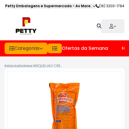
Petty Embalagens e Supermercado
-
Av Marechal Deodoro
(16) 3203-1784
,
Jabot
Categorias
Ofertas da Semana
Hor
Início
Laticinios
REQUEIJAO CREMOSO CHEDDAR PURANATA SC 1.2KG