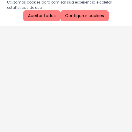
Utilizamos cookies para otimizar sua experiência e coletar
estatísticas de uso.
Aceitar todos
Configurar cookies
Aproveite as nossas promoções!
Cadastre seu e-mail e receba ofertas exclusivas.
QUERO RECEBER