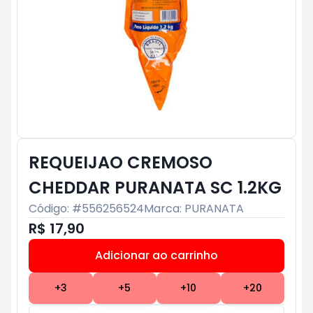
REQUEIJAO CREMOSO
CHEDDAR PURANATA SC 1.2KG
Código: #
556256524
Marca:
PURANATA
R$ 17,90
Adicionar ao carrinho
Subtotal:
R$ 0
+
3
+
5
+
10
+
20