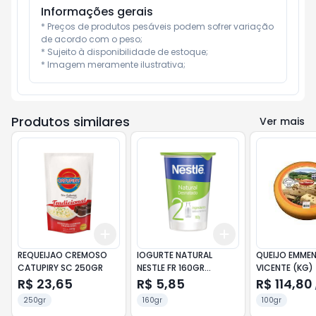
Informações gerais
* Preços de produtos pesáveis podem sofrer variação 
de acordo com o peso;

* Sujeito à disponibilidade de estoque;

* Imagem meramente ilustrativa;
Produtos similares
Ver mais
Add
Add
+
3
+
5
+
10
+
3
+
5
+
10
REQUEIJAO CREMOSO
IOGURTE NATURAL
QUEIJO EMMEN
CATUPIRY SC 250GR
NESTLE FR 160GR
VICENTE (KG)
DESNATADO
R$ 23,65
R$ 5,85
R$ 114,80
250gr
160gr
100gr