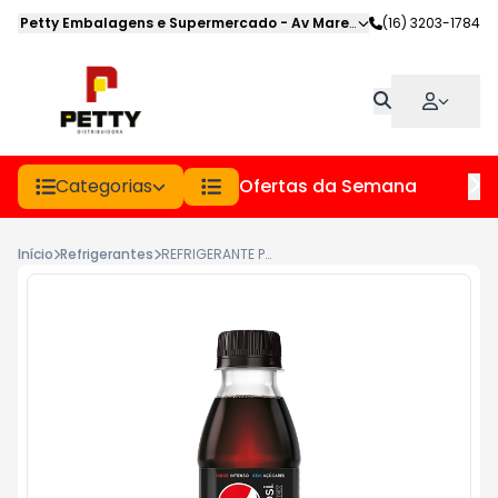
Petty Embalagens e Supermercado
-
Av Marechal Deodoro
(16) 3203-1784
,
Jabot
Categorias
Ofertas da Semana
Hor
Início
Refrigerantes
REFRIGERANTE PEPSI BLACK ZERO PET 200ML