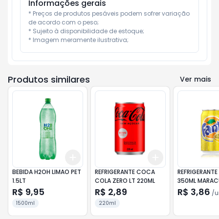
Informações gerais
* Preços de produtos pesáveis podem sofrer variação 
de acordo com o peso;

* Sujeito à disponibilidade de estoque;

* Imagem meramente ilustrativa;
Produtos similares
Ver mais
Add
Add
+
3
+
5
+
10
+
3
+
5
+
10
BEBIDA H2OH LIMAO PET
REFRIGERANTE COCA
REFRIGERANTE
1.5LT
COLA ZERO LT 220ML
350ML MARAC
R$ 9,95
R$ 2,89
R$ 3,86
/
u
1500ml
220ml