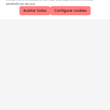
estatísticas de uso.
Aceitar todos
Configurar cookies
Aproveite as nossas promoções!
Cadastre seu e-mail e receba ofertas exclusivas.
QUERO RECEBER