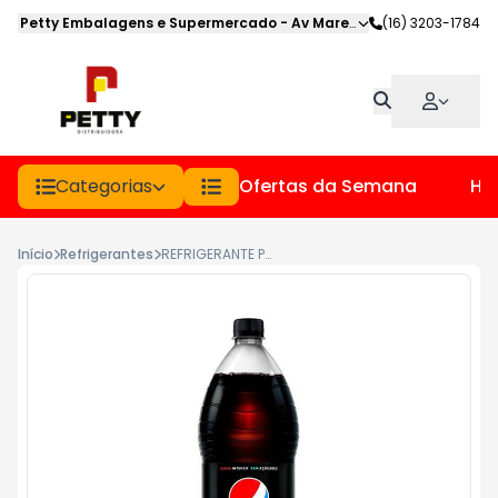
Petty Embalagens e Supermercado
-
Av Marechal Deodoro
(16) 3203-1784
,
Jabot
Categorias
Ofertas da Semana
Hor
Início
Refrigerantes
REFRIGERANTE PEPSI BLACK PET 2LT