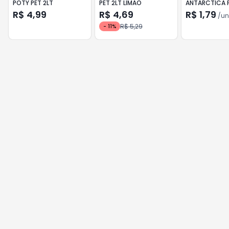
POTY PET 2LT
PET 2LT LIMAO
ANTARCTICA 
R$ 4,99
R$ 4,69
R$ 1,79
/
un
R$ 5,29
-
11
%