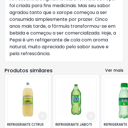
foi criada para fins medicinais. Mas seu sabor
agradou tanto que o xarope começou a ser
consumido simplesmente por prazer. Cinco
anos mais tarde, a fórmula transformou-se em
bebida e começou a ser comercializada. Hoje, a
Pepsi é um refrigerante de cola com aroma
natural, muito apreciado pelo sabor suave e
pela refrescância.
Produtos similares
Ver mais
Add
Add
+
3
+
5
+
10
+
3
+
5
+
10
REFRIGERANTE CITRUS
REFRIGERANTE JABOTI
REFRIGERANTE