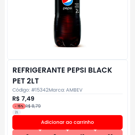
REFRIGERANTE PEPSI BLACK
PET 2LT
Código: #
15342
Marca:
AMBEV
R$ 7,49
R$ 8,79
-
15
%
2L
Adicionar ao carrinho
Subtotal:
R$ 0