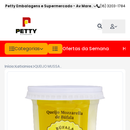
Petty Embalagens e Supermercado
-
Av Marechal Deodoro
(16) 3203-1784
,
Jabot
Categorias
Ofertas da Semana
Hor
Início
Laticinios
QUEIJO MUSSARELA BUFALA ALMEIDA P. BOLINHA PT 200GR