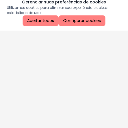
Gerenciar suas preferências de cookies
Utilizamos cookies para otimizar sua experiência e coletar
estatísticas de uso.
Aceitar todos
Configurar cookies
Aproveite as nossas promoções!
Cadastre seu e-mail e receba ofertas exclusivas.
QUERO RECEBER