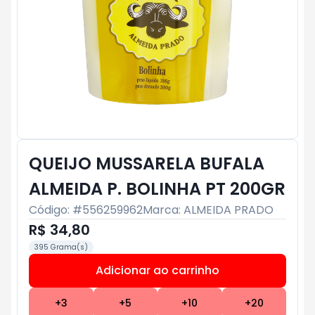
QUEIJO MUSSARELA BUFALA
ALMEIDA P. BOLINHA PT 200GR
Código: #
556259962
Marca:
ALMEIDA PRADO
R$ 34,80
395 Grama(s)
Adicionar ao carrinho
Subtotal:
R$ 0
+
3
+
5
+
10
+
20