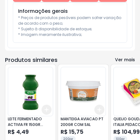
Informações gerais
* Preços de produtos pesáveis podem sofrer variação 
de acordo com o peso;

* Sujeito à disponibilidade de estoque;

* Imagem meramente ilustrativa;
Produtos similares
Ver mais
Add
Add
+
3
+
5
+
10
+
3
+
5
+
10
LEITE FERMENTADO
MANTEIGA AVIACAO PT
QUEIJO GOUDA
ACTIVIA FR 150GR
200GR COM SAL
ITALIA PEDAC
AMEIXA
R$ 4,49
R$ 15,75
R$ 104,99
200gr
100gr