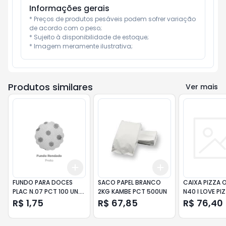
Informações gerais
* Preços de produtos pesáveis podem sofrer variação 
de acordo com o peso;

* Sujeito à disponibilidade de estoque;

* Imagem meramente ilustrativa;
Produtos similares
Ver mais
Add
Add
+
3
+
5
+
10
+
3
+
5
+
10
FUNDO PARA DOCES
SACO PAPEL BRANCO
CAIXA PIZZA 
PLAC N.07 PCT 100 UN.
2KG KAMBE PCT 500UN
N40 I LOVE PI
PRETO
25UN
R$ 1,75
R$ 67,85
R$ 76,40