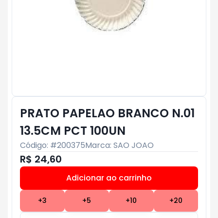
PRATO PAPELAO BRANCO N.01
13.5CM PCT 100UN
Código: #
200375
Marca:
SAO JOAO
R$ 24,60
Adicionar ao carrinho
Subtotal:
R$ 0
+
3
+
5
+
10
+
20