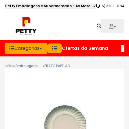
Petty Embalagens e Supermercado
-
Av Marechal Deodoro
(16) 3203-1784
,
Jabot
Categorias
Ofertas da Semana
Hor
Início
Embalagens Papel E Papelao
PRATO PAPELAO BRANCO N.01 13.5CM PCT 100UN