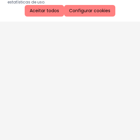
estatísticas de uso.
Aceitar todos
Configurar cookies
Aproveite as nossas promoções!
Cadastre seu e-mail e receba ofertas exclusivas.
QUERO RECEBER