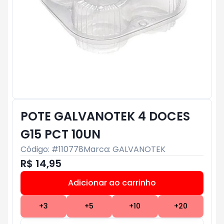
POTE GALVANOTEK 4 DOCES
G15 PCT 10UN
Código: #
110778
Marca:
GALVANOTEK
R$ 14,95
Adicionar ao carrinho
Subtotal:
R$ 0
+
3
+
5
+
10
+
20