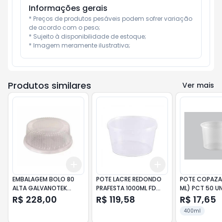
Informações gerais
* Preços de produtos pesáveis podem sofrer variação 
de acordo com o peso;

* Sujeito à disponibilidade de estoque;

* Imagem meramente ilustrativa;
Produtos similares
Ver mais
Add
Add
+
3
+
5
+
10
+
3
+
5
+
10
EMBALAGEM BOLO 80
POTE LACRE REDONDO
POTE COPAZA 
ALTA GALVANOTEK
PRAFESTA 1000ML FD
ML) PCT 50 UN
G80MA (CX 30X1UN)
50UN
R$ 228,00
R$ 119,58
R$ 17,65
400ml