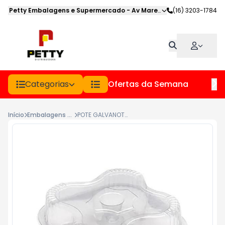
Petty Embalagens e Supermercado
-
Av Marechal Deodoro
(16) 3203-1784
,
Jabot
Categorias
Ofertas da Semana
Hor
Início
Embalagens Plasticas
POTE GALVANOTEK 4 DOCES G15 PCT 10UN