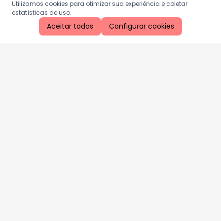
Utilizamos cookies para otimizar sua experiência e coletar
estatísticas de uso.
Aceitar todos
Configurar cookies
Aproveite as nossas promoções!
Cadastre seu e-mail e receba ofertas exclusivas.
QUERO RECEBER