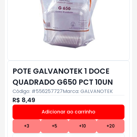
POTE GALVANOTEK 1 DOCE
QUADRADO G650 PCT 10UN
Código: #
556257727
Marca:
GALVANOTEK
R$ 8,49
Adicionar ao carrinho
Subtotal:
R$ 0
+
3
+
5
+
10
+
20