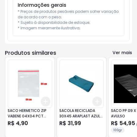
Informações gerais
* Preços de produtos pesáveis podem sofrer variação 
de acordo com o peso;

* Sujeito à disponibilidade de estoque;

* Imagem meramente ilustrativa;
Produtos similares
Ver mais
Add
Add
+
3
+
5
+
10
+
3
+
5
+
10
SACO HERMETICO ZIP
SACOLA RECICLADA
SACO PP 09 X 
VABENE 04X04 PCT
30X45 ARAPLAST AZUL
AVULSO
100UN
PCT 2KG
R$ 4,90
R$ 31,99
R$ 54,95
100gr