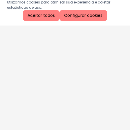
Utilizamos cookies para otimizar sua experiência e coletar
estatísticas de uso.
Aceitar todos
Configurar cookies
Aproveite as nossas promoções!
Cadastre seu e-mail e receba ofertas exclusivas.
QUERO RECEBER