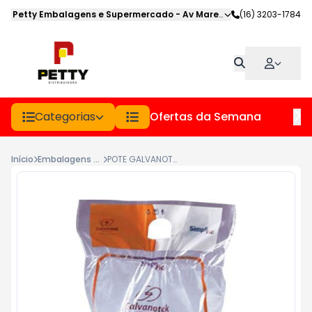
Petty Embalagens e Supermercado
-
Av Marechal Deodoro
(16) 3203-1784
,
Jabot
Categorias
Ofertas da Semana
Hor
Início
Embalagens Plasticas
POTE GALVANOTEK 1 DOCE QUADRADO G650 PCT 10UN