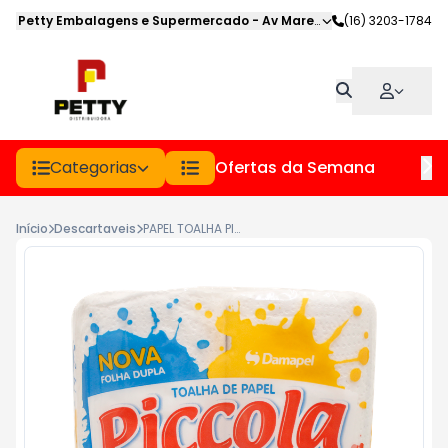
Petty Embalagens e Supermercado
-
Av Marechal Deodoro
(16) 3203-1784
,
Jabot
Categorias
Ofertas da Semana
Hor
Início
Descartaveis
PAPEL TOALHA PICCOLA PCT 2UN