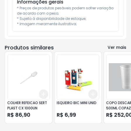
Informações gerais
* Preços de produtos pesáveis podem sofrer variação 
de acordo com o peso;

* Sujeito à disponibilidade de estoque;

* Imagem meramente ilustrativa;
Produtos similares
Ver mais
Add
Add
+
3
+
5
+
10
+
3
+
5
+
10
COLHER REFEICAO SERT
ISQUEIRO BIC MINI UNID
COPO DESCAR
PLAST CX 1000UN
500ML COPAZ
50UN (CX 20
R$ 86,90
R$ 6,99
R$ 252,0