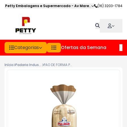
Petty Embalagens e Supermercado
-
Av Marechal Deodoro
(16) 3203-1784
,
Jabot
Categorias
Ofertas da Semana
Hor
Início
Padaria Industrial
PAO DE FORMA PULLMAN ARTESANO PCT 500GR ORIGINAL