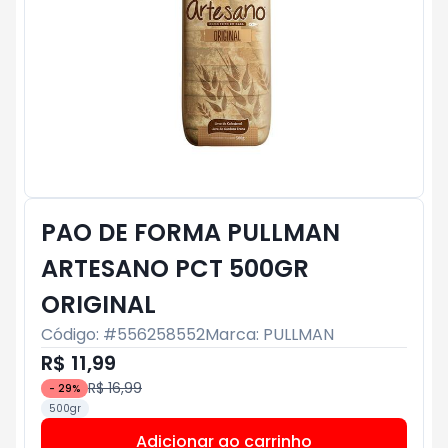
PAO DE FORMA PULLMAN
ARTESANO PCT 500GR
ORIGINAL
Código: #
556258552
Marca:
PULLMAN
R$ 11,99
R$ 16,99
-
29
%
500gr
Adicionar ao carrinho
Subtotal:
R$ 0