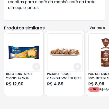
receitas para o café da manhã, café da tarde,
almoço e jantar.
Produtos similares
Ver mais
Add
Add
+
3
+
5
+
10
+
3
+
5
+
10
BOLO RENATA PCT
PADARIA - DOCE
PAO DE FORMA
250GR LARANJA
CANNOLI DOCE DE LEITE
100% INTEGRA
450GR GRAOS
R$ 12,90
R$ 4,89
R$ 8,99
CASTANHAS
R$ 14,
-
38
%