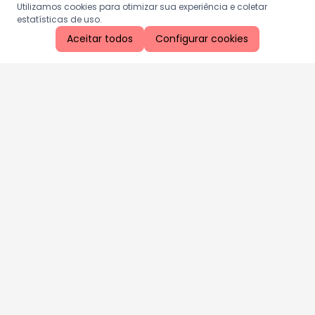
Utilizamos cookies para otimizar sua experiência e coletar
estatísticas de uso.
Aceitar todos
Configurar cookies
Aproveite as nossas promoções!
Cadastre seu e-mail e receba ofertas exclusivas.
QUERO RECEBER