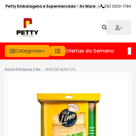
Petty Embalagens e Supermercado
-
Av Marechal Deodoro
(16) 3203-1784
,
Jabot
Categorias
Ofertas da Semana
Hor
Início
Petiscos E Refeicoes
PAO DE ALHO CHEF LINO PCT 350GR TRADICIONAL