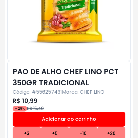
PAO DE ALHO CHEF LINO PCT
350GR TRADICIONAL
Código: #
556257431
Marca:
CHEF LINO
R$ 10,99
R$ 15,40
-
29
%
Adicionar ao carrinho
Subtotal:
R$ 0
+
3
+
5
+
10
+
20