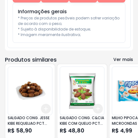
Informações gerais
* Preços de produtos pesáveis podem sofrer variação 
de acordo com o peso;

* Sujeito à disponibilidade de estoque;

* Imagem meramente ilustrativa;
Produtos similares
Ver mais
Add
Add
+
3
+
5
+
10
+
3
+
5
+
10
SALGADO CONG. JESSE
SALGADO CONG. C&CIA
MILHO PIPOCA
KIBE REQUEIJAO PCT
KIBE COM QUEIJO PCT
MICROONDAS 
10UN
10UN
PCT 100GR NA
R$ 58,90
R$ 48,80
R$ 4,99