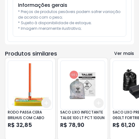
Informações gerais
* Preços de produtos pesáveis podem sofrer variação 
de acordo com o peso;

* Sujeito à disponibilidade de estoque;

* Imagem meramente ilustrativa;
Produtos similares
Ver mais
Add
Add
+
3
+
5
+
10
+
3
+
5
+
10
RODO PASSA CERA
SACO LIXO INFECTANTE
SACO LIXO PR
BRILHUS COM CABO
TALGE 100 LT PCT 100UN
060LT FORTRI
100UN
R$ 32,85
R$ 78,90
R$ 61,20