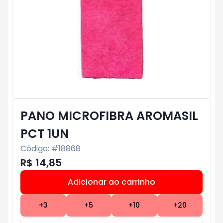
PANO MICROFIBRA AROMASIL
PCT 1UN
Código: #
18868
R$ 14,85
Adicionar ao carrinho
Subtotal:
R$ 0
+
3
+
5
+
10
+
20