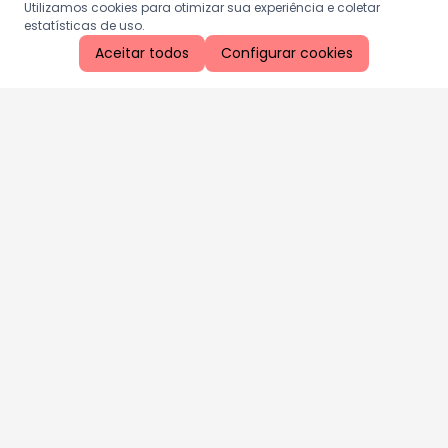
Utilizamos cookies para otimizar sua experiência e coletar
estatísticas de uso.
Aceitar todos
Configurar cookies
Aproveite as nossas promoções!
Cadastre seu e-mail e receba ofertas exclusivas.
QUERO RECEBER