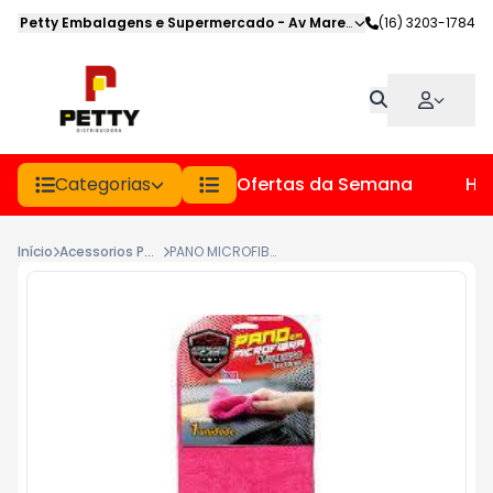
Petty Embalagens e Supermercado
-
Av Marechal Deodoro
(16) 3203-1784
,
Jabot
Categorias
Ofertas da Semana
Hor
Início
Acessorios Para Limpeza
PANO MICROFIBRA AROMASIL PCT 1UN