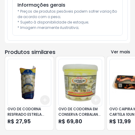
Informações gerais
* Preços de produtos pesáveis podem sofrer variação 
de acordo com o peso;

* Sujeito à disponibilidade de estoque;

* Imagem meramente ilustrativa;
Produtos similares
Ver mais
Add
Add
+
3
+
5
+
10
+
3
+
5
+
10
OVO DE CODORNA
OVO DE CODORNA EM
OVO CAIPIRA
RESFRIADO ESTRELA
CONSERVA CORBALAN
CARTELA 10UN
SERRA PCT 500GR
PT 1200GR
R$ 27,95
R$ 69,80
R$ 13,99