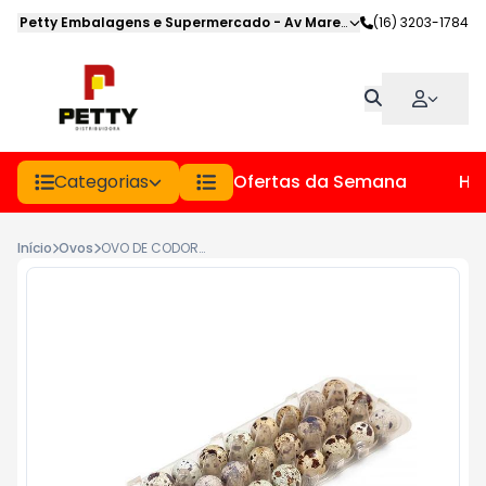
Petty Embalagens e Supermercado
-
Av Marechal Deodoro
(16) 3203-1784
,
Jabot
Categorias
Ofertas da Semana
Hor
Início
Ovos
OVO DE CODORNA CARTELA 30UN