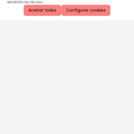
estatísticas de uso.
Aceitar todos
Configurar cookies
Aproveite as nossas promoções!
Cadastre seu e-mail e receba ofertas exclusivas.
QUERO RECEBER