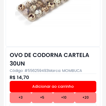
OVO DE CODORNA CARTELA
30UN
Código: #
556259493
Marca:
MOMBUCA
R$ 14,70
Adicionar ao carrinho
Subtotal:
R$ 0
+
3
+
5
+
10
+
20