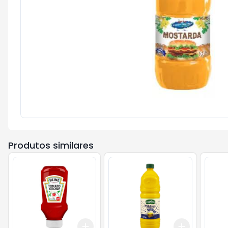
Produtos similares
Add
Add
+
3
+
5
+
10
+
3
+
5
+