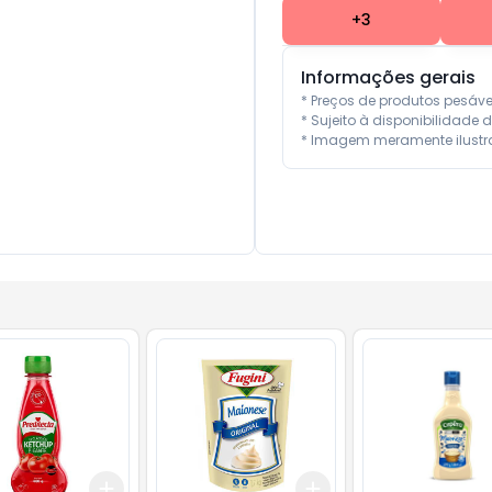
+
3
Informações gerais
* Preços de produtos pesáv
* Sujeito à disponibilidade d
* Imagem meramente ilustra
Add
Add
10
+
3
+
5
+
10
+
3
+
5
+
10