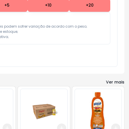
+
5
+
10
+
20
eis podem sofrer variação de acordo com o peso;

e estoque;

tiva;
Ver mais
Add
Add
Add
+
3
+
5
+
10
+
3
+
5
+
10
+
3