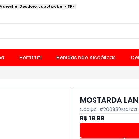
 Marechal Deodoro
,
Jaboticabal
-
SP
na
Hortifruti
Bebidas não Alcoólicas
Cer
MOSTARDA LAN
Código: #
200839
Marca:
R$ 19,99