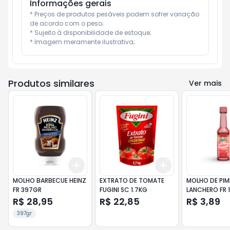
Informações gerais
* Preços de produtos pesáveis podem sofrer variação 
de acordo com o peso;

* Sujeito à disponibilidade de estoque;

* Imagem meramente ilustrativa;
Produtos similares
Ver mais
Add
Add
+
3
+
5
+
10
+
3
+
5
+
10
MOLHO BARBECUE HEINZ
EXTRATO DE TOMATE
MOLHO DE PI
FR 397GR
FUGINI SC 1.7KG
LANCHERO FR 
R$ 28,95
R$ 22,85
R$ 3,89
397gr