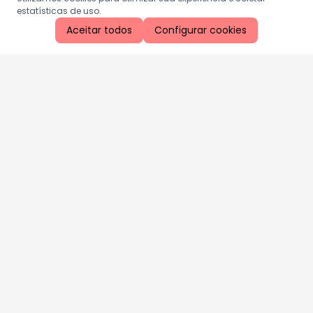
estatísticas de uso.
Aceitar todos
Configurar cookies
Aproveite as nossas promoções!
Cadastre seu e-mail e receba ofertas exclusivas.
QUERO RECEBER