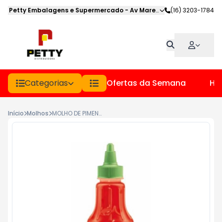
Petty Embalagens e Supermercado
-
Av Marechal Deodoro
(16) 3203-1784
,
Jabot
Categorias
Ofertas da Semana
Hor
Início
Molhos
MOLHO DE PIMENTA SWEET CHILLI THAI CEPERA 310GR