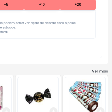
+
5
+
10
+
20
eis podem sofrer variação de acordo com o peso;

e estoque;

tiva;
Ver mais
Add
Add
Add
+
3
+
5
+
10
+
3
+
5
+
10
+
3