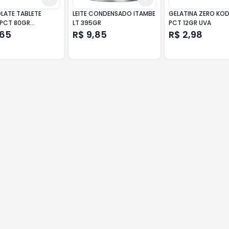
ATE TABLETE
LEITE CONDENSADO ITAMBE
GELATINA ZERO KOD
PCT 80GR
LT 395GR
PCT 12GR UVA
EIRO
,65
R$ 9,85
R$ 2,98