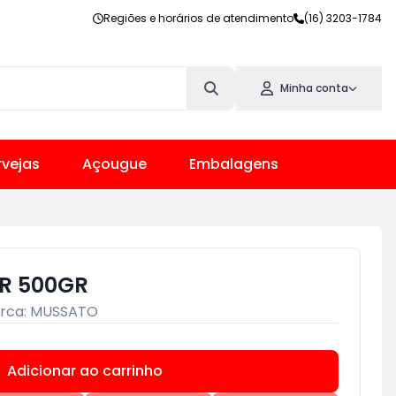
Regiões e horários de atendimento
(16) 3203-1784
Minha conta
vejas
Açougue
Embalagens
R 500GR
rca:
MUSSATO
Adicionar ao carrinho
Subtotal:
R$ 0,00