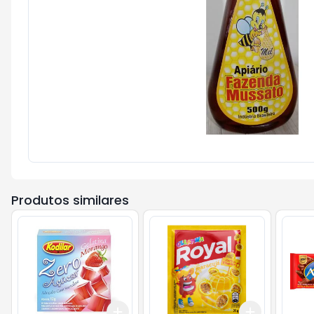
Produtos similares
Add
Add
+
3
+
5
+
10
+
3
+
5
+