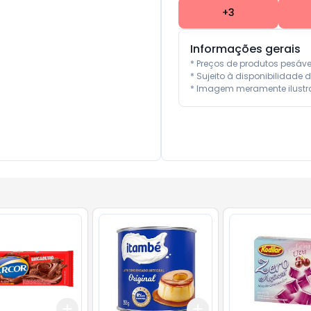
+
3
Informações gerais
* Preços de produtos pesáv
* Sujeito à disponibilidade d
* Imagem meramente ilustra
Add
Add
10
+
3
+
5
+
10
+
3
+
5
+
10