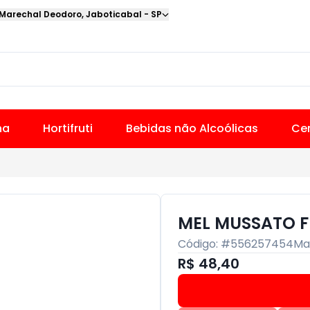
 Marechal Deodoro
,
Jaboticabal
-
SP
na
Hortifruti
Bebidas não Alcoólicas
Cer
MEL MUSSATO F
Código: #
556257454
Ma
R$ 48,40