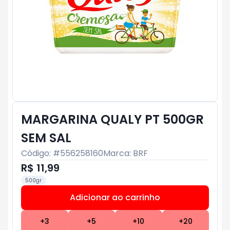
MARGARINA QUALY PT 500GR
SEM SAL
Código: #
556258160
Marca:
BRF
R$ 11,99
500gr
Adicionar ao carrinho
Subtotal:
R$ 0
+
3
+
5
+
10
+
20