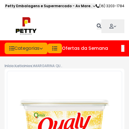
Petty Embalagens e Supermercado
-
Av Marechal Deodoro
(16) 3203-1784
,
Jabot
Categorias
Ofertas da Semana
Hor
Início
Laticinios
MARGARINA QUALY PT 500GR SEM SAL