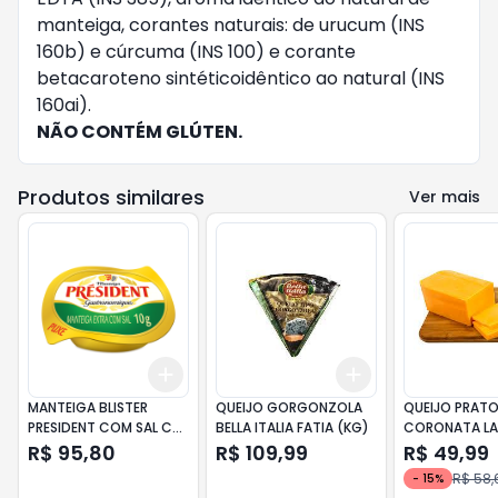
manteiga, corantes naturais: de urucum (INS
160b) e cúrcuma (INS 100) e corante
betacaroteno sintéticoidêntico ao natural (INS
160ai).
NÃO CONTÉM GLÚTEN.
Produtos similares
Ver mais
Add
Add
+
3
+
5
+
10
+
0.9
+
1.5
+
3
MANTEIGA BLISTER
QUEIJO GORGONZOLA
QUEIJO PRAT
PRESIDENT COM SAL CX
BELLA ITALIA FATIA (KG)
CORONATA LA
192X10GR
(KG)
R$ 95,80
R$ 109,99
R$ 49,99
R$ 58,
-
15
%