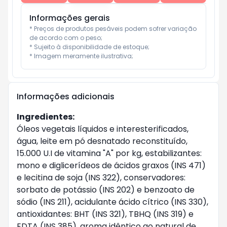
Informações gerais
* Preços de produtos pesáveis podem sofrer variação 
de acordo com o peso;

* Sujeito à disponibilidade de estoque;

* Imagem meramente ilustrativa;
Informações adicionais
Ingredientes:
Óleos vegetais líquidos e interesterificados,
água, leite em pó desnatado reconstituído,
15.000 U.I de vitamina "A" por kg, estabilizantes:
mono e diglicerídeos de ácidos graxos (INS 471)
e lecitina de soja (INS 322), conservadores:
sorbato de potássio (INS 202) e benzoato de
sódio (INS 211), acidulante ácido cítrico (INS 330),
antioxidantes: BHT (INS 321), TBHQ (INS 319) e
EDTA (INS 385), aroma idêntico ao natural de