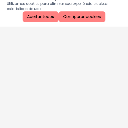
Utilizamos cookies para otimizar sua experiência e coletar
estatísticas de uso.
Aceitar todos
Configurar cookies
Aproveite as nossas promoções!
Cadastre seu e-mail e receba ofertas exclusivas.
QUERO RECEBER