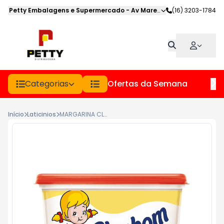
Petty Embalagens e Supermercado
-
Av Marechal Deodoro
(16) 3203-1784
,
Jabot
Categorias
Ofertas da Semana
Hor
Início
Laticinios
MARGARINA CLAYBOM PT 500GR COM SAL