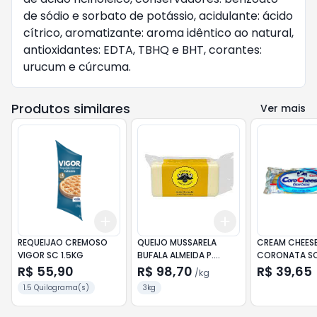
de sódio e sorbato de potássio, acidulante: ácido
cítrico, aromatizante: aroma idêntico ao natural,
antioxidantes: EDTA, TBHQ e BHT, corantes:
urucum e cúrcuma.
Produtos similares
Ver mais
Add
Add
+
3
+
5
+
10
+
9
kg
+
15
kg
REQUEIJAO CREMOSO
QUEIJO MUSSARELA
CREAM CHEES
VIGOR SC 1.5KG
BUFALA ALMEIDA P.
CORONATA SC
BARRA (KG)
R$ 55,90
R$ 98,70
R$ 39,65
/
kg
1.5 Quilograma(s)
3kg