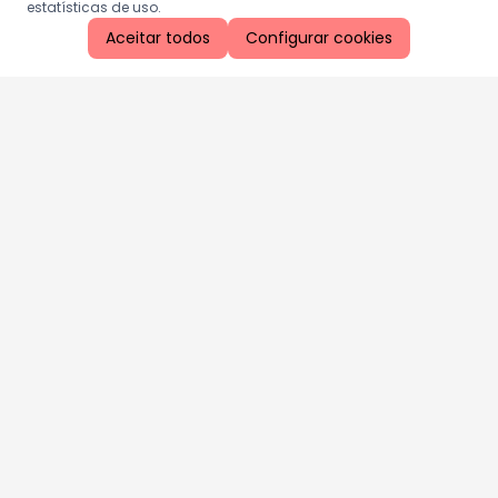
estatísticas de uso.
Aceitar todos
Configurar cookies
Aproveite as nossas promoções!
Cadastre seu e-mail e receba ofertas exclusivas.
QUERO RECEBER