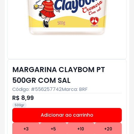
MARGARINA CLAYBOM PT
500GR COM SAL
Código: #
556257742
Marca:
BRF
R$ 8,99
500gr
Adicionar ao carrinho
Subtotal:
R$ 0
+
3
+
5
+
10
+
20