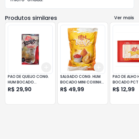
Produtos similares
Ver mais
Add
Add
+
3
+
5
+
10
+
3
+
5
+
10
PAO DE QUEIJO CONG.
SALGADO CONG. HUM
PAO DE ALHO 
HUM BOCADO
BOCADO MINI COXINHA
BOCADO PCT
TRADICIONAL 25GR PCT
FRANGO PCT 1KG
TRADICIONAL
R$ 29,90
R$ 49,99
R$ 12,99
1KG