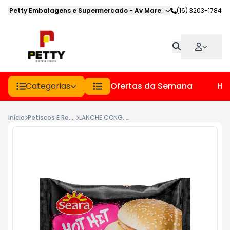
Petty Embalagens e Supermercado
-
Av Marechal Deodoro
(16) 3203-1784
,
Jabot
Categorias
Ofertas da Semana
Hor
Início
Petiscos E Refeicoes
LANCHE CONG. HOT HIT SEARA PCT 145GR BACON