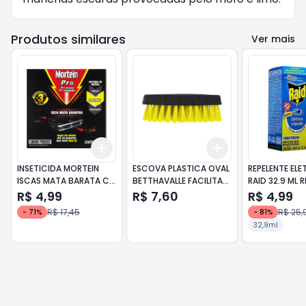
Produtos similares
Ver mais
Add
Add
+
3
+
5
+
10
+
3
+
5
+
10
INSETICIDA MORTEIN
ESCOVA PLASTICA OVAL
REPELENTE ELE
ISCAS MATA BARATA CX
BETTHAVALLE FACILITA
RAID 32.9 ML R
2UN
UND
CITRONELA
R$ 4,99
R$ 7,60
R$ 4,99
R$ 17,45
R$ 25,
-
71
%
-
81
%
32,9ml