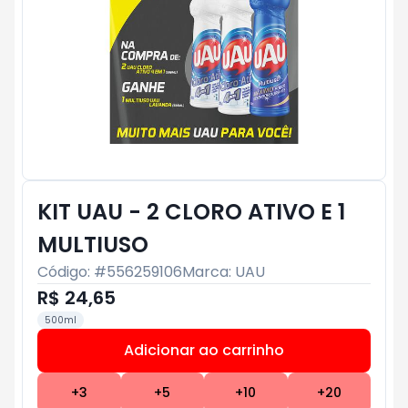
KIT UAU - 2 CLORO ATIVO E 1
MULTIUSO
Código: #
556259106
Marca:
UAU
R$ 24,65
500ml
Adicionar ao carrinho
Subtotal:
R$ 0
+
3
+
5
+
10
+
20