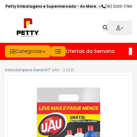
Petty Embalagens e Supermercado
-
Av Marechal Deodoro
(16) 3203-1784
,
Jabot
Categorias
Ofertas da Semana
Hor
Início
Limpeza Geral
KIT UAU - 2 CLORO ATIVO E 1 MULTIUSO