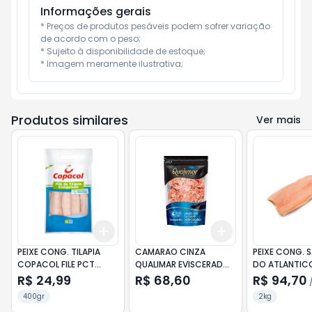
Informações gerais
* Preços de produtos pesáveis podem sofrer variação 
de acordo com o peso;

* Sujeito à disponibilidade de estoque;

* Imagem meramente ilustrativa;
Produtos similares
Ver mais
Add
Add
+
3
+
5
+
10
+
3
+
5
+
10
PEIXE CONG. TILAPIA
CAMARAO CINZA
PEIXE CONG. 
COPACOL FILE PCT
QUALIMAR EVISCERADO
DO ATLANTICO
400GR
21-25 PCT 250GR
(KG)
R$ 24,99
R$ 68,60
R$ 94,70
400gr
2kg