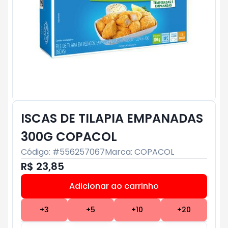
ISCAS DE TILAPIA EMPANADAS
300G COPACOL
Código: #
556257067
Marca:
COPACOL
R$ 23,85
Adicionar ao carrinho
Subtotal:
R$ 0
+
3
+
5
+
10
+
20