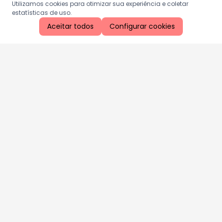
Utilizamos cookies para otimizar sua experiência e coletar
estatísticas de uso.
Aceitar todos
Configurar cookies
Aproveite as nossas promoções!
Cadastre seu e-mail e receba ofertas exclusivas.
QUERO RECEBER