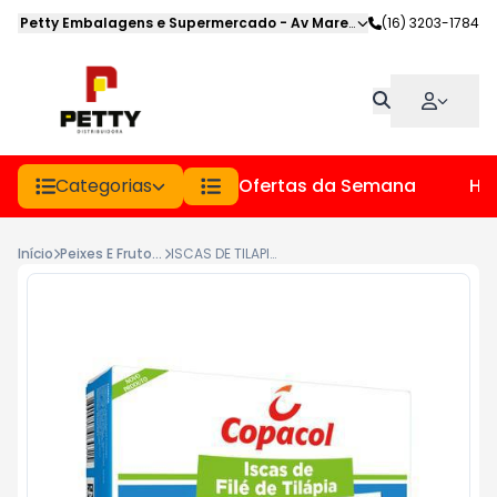
Petty Embalagens e Supermercado
-
Av Marechal Deodoro
(16) 3203-1784
,
Jabot
Categorias
Ofertas da Semana
Hor
Início
Peixes E Frutos Do Mar
ISCAS DE TILAPIA EMPANADAS 300G COPACOL