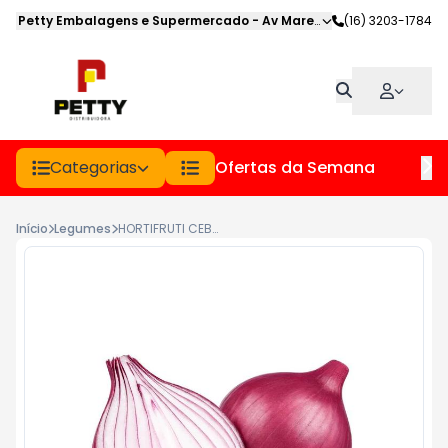
Petty Embalagens e Supermercado
-
Av Marechal Deodoro
(16) 3203-1784
,
Jabot
Categorias
Ofertas da Semana
Hor
Início
Legumes
HORTIFRUTI CEBOLA ROXA (KG)