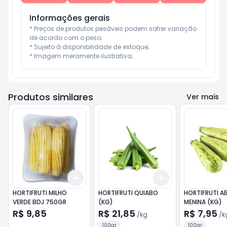
Informações gerais
* Preços de produtos pesáveis podem sofrer variação 
de acordo com o peso;

* Sujeito à disponibilidade de estoque;

* Imagem meramente ilustrativa;
Produtos similares
Ver mais
Add
Add
+
3
+
5
+
10
+
0.3
kg
+
0.5
kg
HORTIFRUTI MILHO
HORTIFRUTI QUIABO
HORTIFRUTI A
VERDE BDJ 750GR
(KG)
MENINA (KG)
R$ 9,85
R$ 21,85
R$ 7,95
/
kg
/
k
100gr
100gr