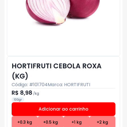
HORTIFRUTI CEBOLA ROXA
(KG)
Código: #
101704
Marca:
HORTIFRUTI
R$ 8,98
/
kg
100gr
Adicionar ao carrinho
Subtotal:
R$ 0
+
0.3
kg
+
0.5
kg
+
1
kg
+
2
kg