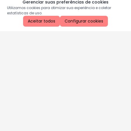
Gerenciar suas preferências de cookies
Utilizamos cookies para otimizar sua experiência e coletar
estatísticas de uso.
Aceitar todos
Configurar cookies
Aproveite as nossas promoções!
Cadastre seu e-mail e receba ofertas exclusivas.
QUERO RECEBER