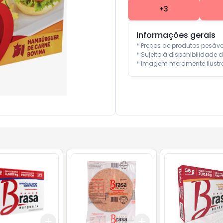
+
3
Informações gerais
* Preços de produtos pesáv
* Sujeito à disponibilidade d
* Imagem meramente ilustra
Add
Add
10
+
3
+
5
+
10
+
3
+
5
+
10