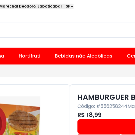
 Marechal Deodoro
,
Jaboticabal
-
SP
na
Hortifruti
Bebidas não Alcoólicas
Cer
HAMBURGUER B
Código: #
556258244
Ma
R$ 18,99