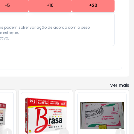
+
5
+
10
+
20
eis podem sofrer variação de acordo com o peso;

e estoque;

tiva;
Ver mais
Add
Add
Add
+
3
+
5
+
10
+
3
+
5
+
10
+
3