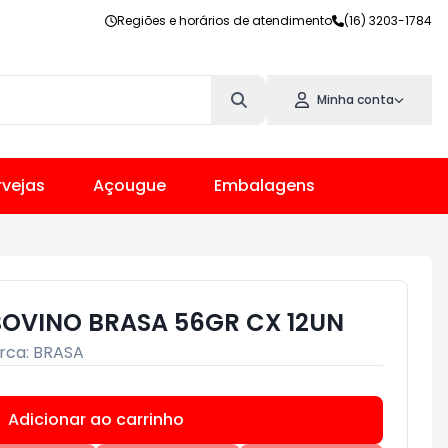
Regiões e horários de atendimento
(16) 3203-1784
Minha conta
vejas
Açougue
Embalagens
OVINO BRASA 56GR CX 12UN
rca:
BRASA
Adicionar ao carrinho
Subtotal:
R$ 0,00