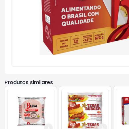
Produtos similares
Add
Add
+
3
+
5
+
10
+
3
+
5
+