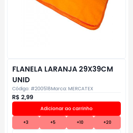
FLANELA LARANJA 29X39CM
UNID
Código: #
200518
Marca:
MERCATEX
R$ 2,99
Adicionar ao carrinho
Subtotal:
R$ 0
+
3
+
5
+
10
+
20