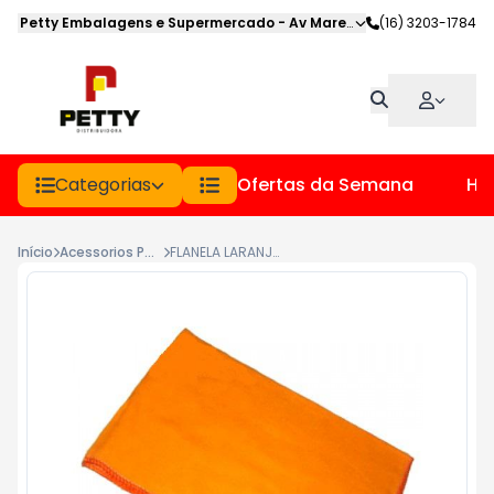
Petty Embalagens e Supermercado
-
Av Marechal Deodoro
(16) 3203-1784
,
Jabot
Categorias
Ofertas da Semana
Hor
Início
Acessorios Para Limpeza
FLANELA LARANJA 29X39CM UNID