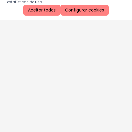
estatísticas de uso.
Aceitar todos
Configurar cookies
Aproveite as nossas promoções!
Cadastre seu e-mail e receba ofertas exclusivas.
QUERO RECEBER