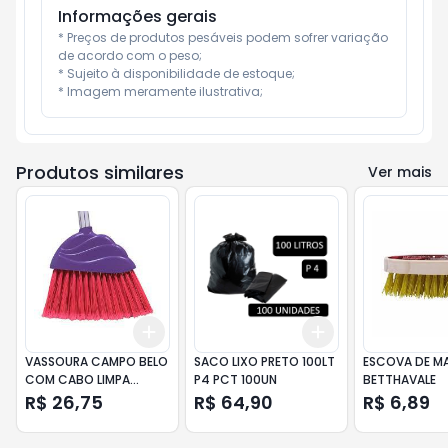
Informações gerais
* Preços de produtos pesáveis podem sofrer variação 
de acordo com o peso;

* Sujeito à disponibilidade de estoque;

* Imagem meramente ilustrativa;
Produtos similares
Ver mais
Add
Add
+
3
+
5
+
10
+
3
+
5
+
10
VASSOURA CAMPO BELO
SACO LIXO PRETO 100LT
ESCOVA DE M
COM CABO LIMPA
P4 PCT 100UN
BETTHAVALE
CANTO
R$ 26,75
R$ 64,90
R$ 6,89