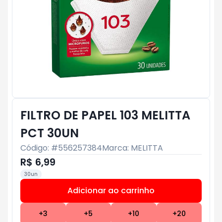
FILTRO DE PAPEL 103 MELITTA
PCT 30UN
Código: #
556257384
Marca:
MELITTA
R$ 6,99
30un
Adicionar ao carrinho
Subtotal:
R$ 0
+
3
+
5
+
10
+
20