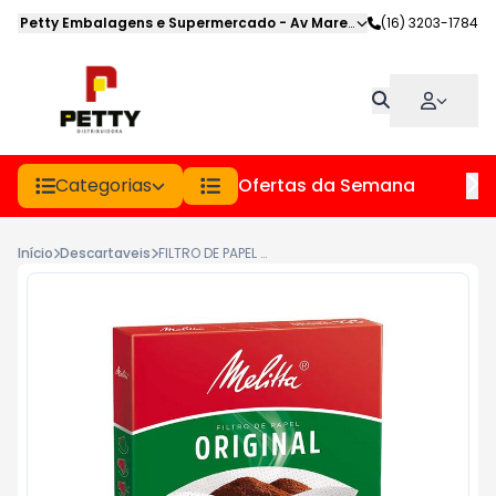
Petty Embalagens e Supermercado
-
Av Marechal Deodoro
(16) 3203-1784
,
Jabot
Categorias
Ofertas da Semana
Hor
Início
Descartaveis
FILTRO DE PAPEL 103 MELITTA PCT 30UN