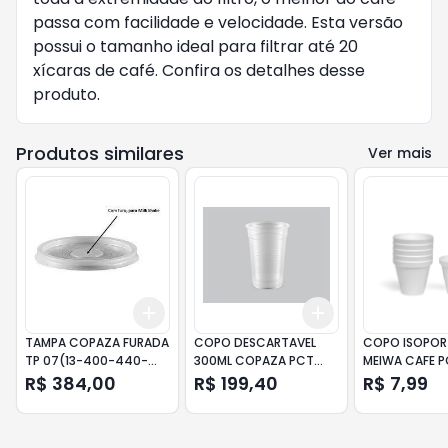
passa com facilidade e velocidade. Esta versão
possui o tamanho ideal para filtrar até 20
xícaras de café. Confira os detalhes desse
produto.
Produtos similares
Ver mais
Add
Add
+
3
+
5
+
10
+
3
+
5
+
10
TAMPA COPAZA FURADA
COPO DESCARTAVEL
COPO ISOPOR
TP 07(13-400-440-
300ML COPAZA PCT
MEIWA CAFE P
500) CX - 40 X 50 UN
100UN (CX 20X100UN)
R$ 384,00
R$ 199,40
R$ 7,99